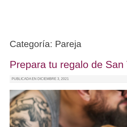
I
r
a
l
c
o
Categoría: Pareja
n
t
e
Prepara tu regalo de San V
n
i
PUBLICADA EN
DICIEMBRE 3, 2021
d
o