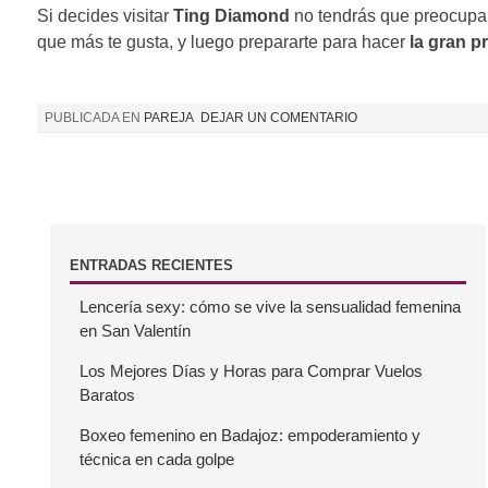
Si decides visitar
Ting Diamond
no tendrás que preocupar
que más te gusta, y luego prepararte para hacer
la gran p
PUBLICADA EN
PAREJA
DEJAR UN COMENTARIO
B
ENTRADAS RECIENTES
Lencería sexy: cómo se vive la sensualidad femenina
a
en San Valentín
r
Los Mejores Días y Horas para Comprar Vuelos
Baratos
r
Boxeo femenino en Badajoz: empoderamiento y
técnica en cada golpe
a