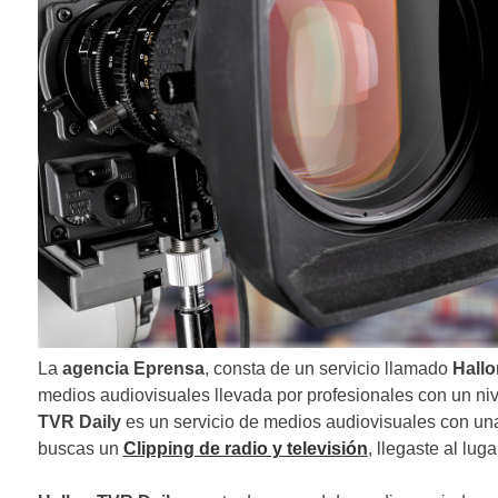
La
agencia Eprensa
, consta de un servicio llamado
Hall
medios audiovisuales llevada por profesionales con un ni
TVR
Daily
es un servicio de medios audiovisuales con una 
buscas un
Clipping de radio y televisión
, llegaste al luga