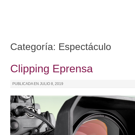
I
r
a
l
c
o
Categoría: Espectáculo
n
t
e
Clipping Eprensa
n
i
PUBLICADA EN
JULIO 8, 2019
d
o