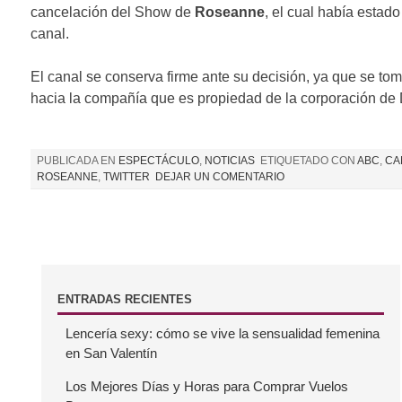
cancelación del Show de
Roseanne
, el cual había estad
canal.
El canal se conserva firme ante su decisión, ya que se t
hacia la compañía que es propiedad de la corporación de 
PUBLICADA EN
ESPECTÁCULO
,
NOTICIAS
ETIQUETADO CON
ABC
,
CA
ROSEANNE
,
TWITTER
DEJAR UN COMENTARIO
B
ENTRADAS RECIENTES
Lencería sexy: cómo se vive la sensualidad femenina
a
en San Valentín
r
Los Mejores Días y Horas para Comprar Vuelos