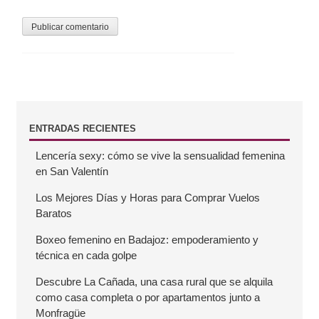
B
ENTRADAS RECIENTES
Lencería sexy: cómo se vive la sensualidad femenina
a
en San Valentín
r
Los Mejores Días y Horas para Comprar Vuelos
Baratos
r
Boxeo femenino en Badajoz: empoderamiento y
técnica en cada golpe
a
Descubre La Cañada, una casa rural que se alquila
como casa completa o por apartamentos junto a
l
Monfragüe