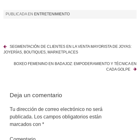
PUBLICADA EN
ENTRETENIMIENTO
SEGMENTACIÓN DE CLIENTES EN LA VENTA MAYORISTA DE JOYAS:
N
JOYERÍAS, BOUTIQUES, MARKETPLACES
a
BOXEO FEMENINO EN BADAJOZ: EMPODERAMIENTO Y TÉCNICA EN
CADA GOLPE
v
e
Deja un comentario
g
a
Tu dirección de correo electrónico no será
publicada.
Los campos obligatorios están
c
marcados con
*
i
Comentario