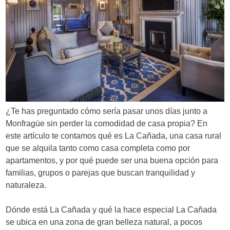
d
e
e
n
t
r
¿Te has preguntado cómo sería pasar unos días junto a
a
Monfragüe sin perder la comodidad de casa propia? En
este artículo te contamos qué es La Cañada, una casa rural
d
que se alquila tanto como casa completa como por
a
apartamentos, y por qué puede ser una buena opción para
familias, grupos o parejas que buscan tranquilidad y
s
naturaleza.
Dónde está La Cañada y qué la hace especial La Cañada
se ubica en una zona de gran belleza natural, a pocos