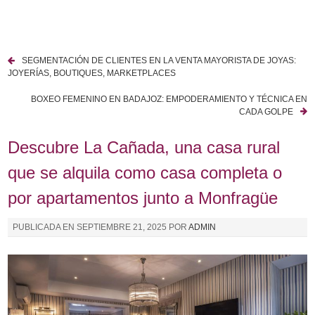
I
r
a
SEGMENTACIÓN DE CLIENTES EN LA VENTA MAYORISTA DE JOYAS:
l
N
JOYERÍAS, BOUTIQUES, MARKETPLACES
c
a
o
BOXEO FEMENINO EN BADAJOZ: EMPODERAMIENTO Y TÉCNICA EN
CADA GOLPE
n
v
t
Descubre La Cañada, una casa rural
e
e
n
que se alquila como casa completa o
g
i
por apartamentos junto a Monfragüe
a
d
o
c
PUBLICADA EN
SEPTIEMBRE 21, 2025
POR
ADMIN
i
ó
n