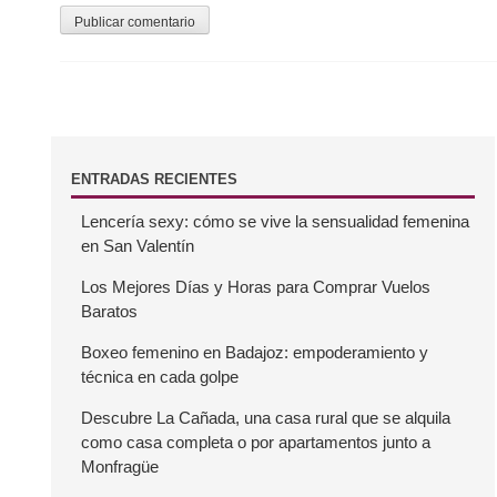
a
d
a
s
B
ENTRADAS RECIENTES
Lencería sexy: cómo se vive la sensualidad femenina
a
en San Valentín
r
Los Mejores Días y Horas para Comprar Vuelos
Baratos
r
Boxeo femenino en Badajoz: empoderamiento y
técnica en cada golpe
a
Descubre La Cañada, una casa rural que se alquila
como casa completa o por apartamentos junto a
l
Monfragüe