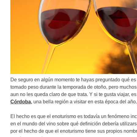
n
d
e
e
n
t
r
De seguro en algún momento te hayas preguntado qué es
a
tomado peso durante la temporada de otoño, pero muchos a
d
aun no les queda claro de que trata. Y si te gusta viajar, e
Córdoba
,
una bella región a visitar en esta época del año.
a
s
El hecho es que el enoturismo es todavía un fenómeno inci
en el mundo del vino sobre qué definición debería utilizar
por el hecho de que el enoturismo tiene sus propios nombr