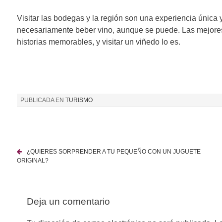
Visitar las bodegas y la región son una experiencia única 
necesariamente beber vino, aunque se puede. Las mejores
historias memorables, y visitar un viñedo lo es.
PUBLICADA EN
TURISMO
¿QUIERES SORPRENDER A TU PEQUEÑO CON UN JUGUETE
N
ORIGINAL?
a
v
Deja un comentario
e