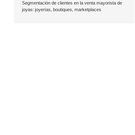
a
Segmentación de clientes en la venta mayorista de
joyas: joyerías, boutiques, marketplaces
t
e
r
a
l