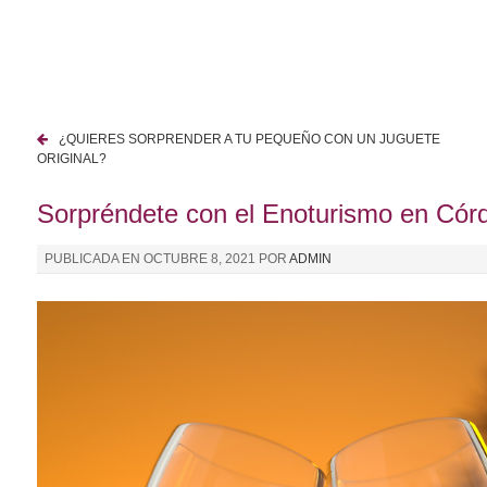
I
r
a
l
c
¿QUIERES SORPRENDER A TU PEQUEÑO CON UN JUGUETE
o
N
ORIGINAL?
n
a
t
Sorpréndete con el Enoturismo en Cór
e
v
n
PUBLICADA EN
OCTUBRE 8, 2021
POR
ADMIN
e
i
d
g
o
a
c
i
ó