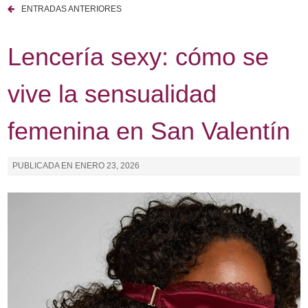
ENTRADAS ANTERIORES
N
a
Lencería sexy: cómo se
v
vive la sensualidad
e
g
femenina en San Valentín
a
PUBLICADA EN
ENERO 23, 2026
c
i
ó
n
d
e