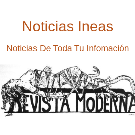
I
r
a
Noticias Ineas
l
c
o
Noticias De Toda Tu Infomación
n
t
e
n
i
d
o