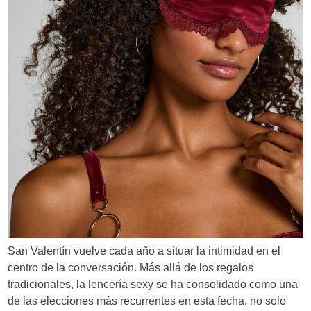
e
n
t
r
a
d
a
s
San Valentín vuelve cada año a situar la intimidad en el
centro de la conversación. Más allá de los regalos
tradicionales, la lencería sexy se ha consolidado como una
de las elecciones más recurrentes en esta fecha, no solo