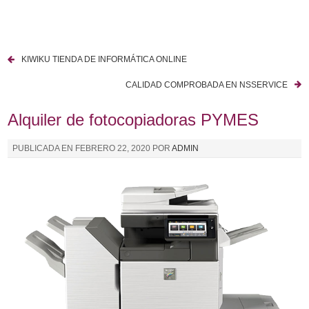
I
r
a
KIWIKU TIENDA DE INFORMÁTICA ONLINE
l
N
c
CALIDAD COMPROBADA EN NSSERVICE
a
o
n
Alquiler de fotocopiadoras PYMES
v
t
e
e
PUBLICADA EN
FEBRERO 22, 2020
POR
ADMIN
n
g
i
a
d
o
c
i
ó
n