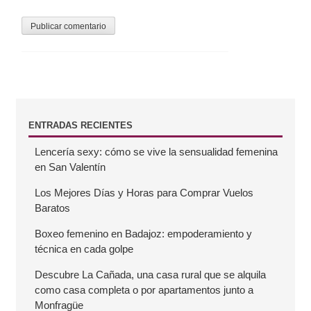
B
ENTRADAS RECIENTES
Lencería sexy: cómo se vive la sensualidad femenina
a
en San Valentín
r
Los Mejores Días y Horas para Comprar Vuelos
Baratos
r
Boxeo femenino en Badajoz: empoderamiento y
técnica en cada golpe
a
Descubre La Cañada, una casa rural que se alquila
como casa completa o por apartamentos junto a
l
Monfragüe