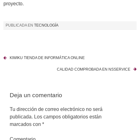
proyecto.
PUBLICADA EN
TECNOLOGÍA
KIWIKU TIENDA DE INFORMÁTICA ONLINE
N
CALIDAD COMPROBADA EN NSSERVICE
a
v
Deja un comentario
e
g
Tu dirección de correo electrónico no será
publicada.
Los campos obligatorios están
a
marcados con
*
c
Comentario