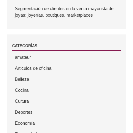
a
Segmentación de clientes en la venta mayorista de
joyas: joyerías, boutiques, marketplaces
t
e
CATEGORÍAS
r
amateur
a
Articulos de oficina
l
Belleza
Cocina
Cultura
Deportes
Economía