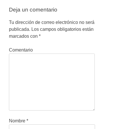
v
Deja un comentario
e
g
Tu dirección de correo electrónico no será
publicada.
Los campos obligatorios están
a
marcados con
*
c
Comentario
i
ó
n
d
e
e
n
Nombre
*
t