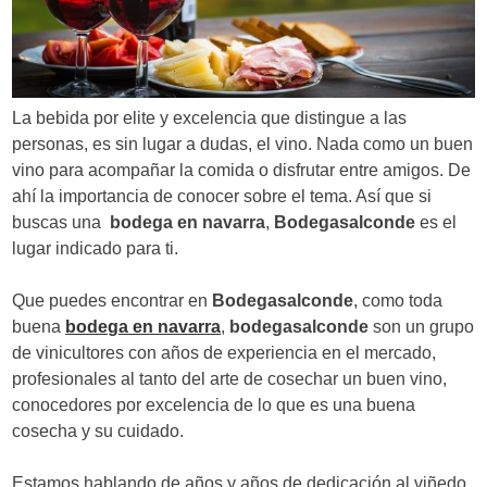
d
e
e
La bebida por elite y excelencia que distingue a las
n
personas, es sin lugar a dudas, el vino. Nada como un buen
vino para acompañar la comida o disfrutar entre amigos. De
t
ahí la importancia de conocer sobre el tema. Así que si
r
buscas una
bodega en navarra
,
Bodegasalconde
es el
lugar indicado para ti.
a
d
Que puedes encontrar en
Bodegasalconde
, como toda
buena
bodega en navarra
,
bodegasalconde
son un grupo
a
de vinicultores con años de experiencia en el mercado,
s
profesionales al tanto del arte de cosechar un buen vino,
conocedores por excelencia de lo que es una buena
cosecha y su cuidado.
Estamos hablando de años y años de dedicación al viñedo,