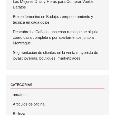
r
Los Mejores Días y Horas para Comprar Vuelos
Baratos
r
Boxeo femenino en Badajoz: empoderamiento y
técnica en cada golpe
a
Descubre La Cañada, una casa rural que se alquila
como casa completa o por apartamentos junto a
l
Monfragüe
a
Segmentación de clientes en la venta mayorista de
joyas: joyerías, boutiques, marketplaces
t
e
CATEGORÍAS
r
amateur
a
Articulos de oficina
l
Belleza