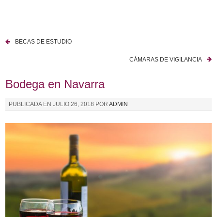
I
r
a
BECAS DE ESTUDIO
l
N
c
CÁMARAS DE VIGILANCIA
a
o
n
Bodega en Navarra
v
t
e
e
PUBLICADA EN
JULIO 26, 2018
POR
ADMIN
n
g
i
a
d
o
c
i
ó
n