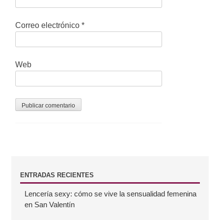
r
Correo electrónico
*
a
d
a
Web
s
B
ENTRADAS RECIENTES
Lencería sexy: cómo se vive la sensualidad femenina
a
en San Valentín