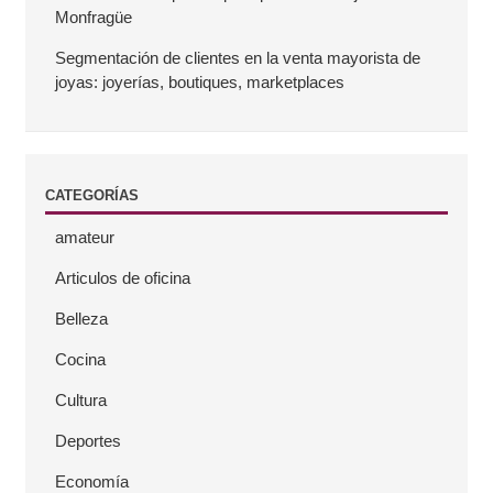
l
Monfragüe
a
Segmentación de clientes en la venta mayorista de
joyas: joyerías, boutiques, marketplaces
t
e
CATEGORÍAS
r
amateur
a
Articulos de oficina
l
Belleza
Cocina
Cultura
Deportes
Economía