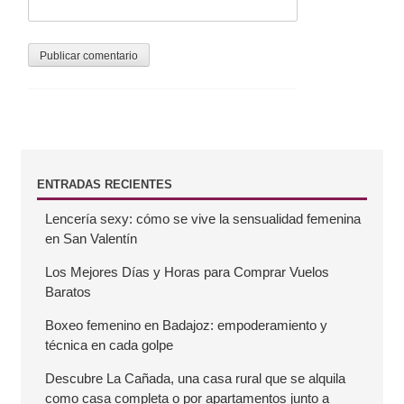
s
B
ENTRADAS RECIENTES
Lencería sexy: cómo se vive la sensualidad femenina
a
en San Valentín
r
Los Mejores Días y Horas para Comprar Vuelos
Baratos
r
Boxeo femenino en Badajoz: empoderamiento y
técnica en cada golpe
a
Descubre La Cañada, una casa rural que se alquila
como casa completa o por apartamentos junto a