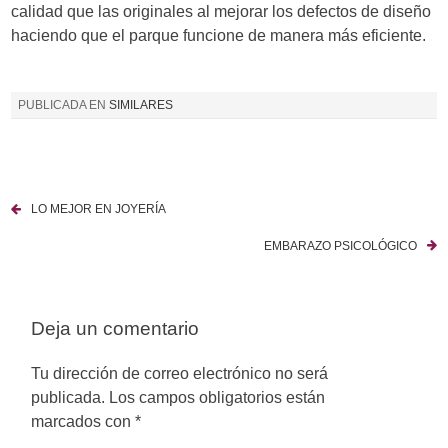
calidad que las originales al mejorar los defectos de diseño
haciendo que el parque funcione de manera más eficiente.
PUBLICADA EN
SIMILARES
LO MEJOR EN JOYERÍA
N
EMBARAZO PSICOLÓGICO
a
v
Deja un comentario
e
g
Tu dirección de correo electrónico no será
publicada.
Los campos obligatorios están
a
marcados con
*
c