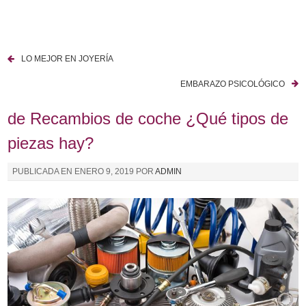
I
r
a
LO MEJOR EN JOYERÍA
l
N
c
EMBARAZO PSICOLÓGICO
a
o
n
de Recambios de coche ¿Qué tipos de
v
t
piezas hay?
e
e
n
g
PUBLICADA EN
ENERO 9, 2019
POR
ADMIN
i
a
d
o
c
i
ó
n