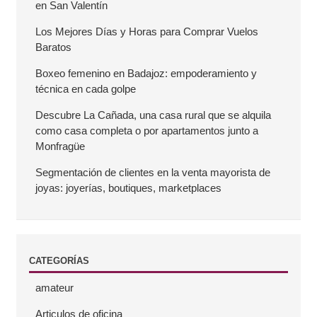
a
en San Valentín
r
Los Mejores Días y Horas para Comprar Vuelos
Baratos
r
Boxeo femenino en Badajoz: empoderamiento y
técnica en cada golpe
a
Descubre La Cañada, una casa rural que se alquila
como casa completa o por apartamentos junto a
l
Monfragüe
a
Segmentación de clientes en la venta mayorista de
joyas: joyerías, boutiques, marketplaces
t
e
CATEGORÍAS
r
amateur
a
Articulos de oficina