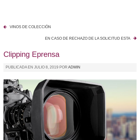
I
r
a
VINOS DE COLECCIÓN
l
N
c
EN CASO DE RECHAZO DE LA SOLICITUD ESTA
a
o
n
Clipping Eprensa
v
t
e
e
PUBLICADA EN
JULIO 8, 2019
POR
ADMIN
n
g
i
a
d
o
c
i
ó
n