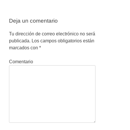
a
v
Deja un comentario
e
g
Tu dirección de correo electrónico no será
publicada.
Los campos obligatorios están
a
marcados con
*
c
Comentario
i
ó
n
d
e
e
n