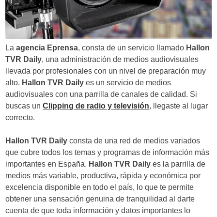
d
e
e
La
agencia Eprensa
, consta de un servicio llamado
Hallon
n
TVR
Daily
, una administración de medios audiovisuales
llevada por profesionales con un nivel de preparación muy
t
alto.
Hallon TVR
Daily
es un servicio de medios
r
audiovisuales con una parrilla de canales de calidad. Si
buscas un
Clipping de radio y televisión
, llegaste al lugar
a
correcto.
d
Hallon TVR Daily
consta de una red de medios variados
a
que cubre todos los temas y programas de información más
s
importantes en España.
Hallon TVR Daily
es la parrilla de
medios más variable, productiva, rápida y económica por
excelencia disponible en todo el país, lo que te permite
obtener una sensación genuina de tranquilidad al darte
cuenta de que toda información y datos importantes lo