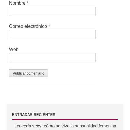
Nombre
*
t
r
Correo electrónico
*
a
d
a
Web
s
B
ENTRADAS RECIENTES
Lencería sexy: cómo se vive la sensualidad femenina