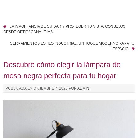
I
r
a
LA IMPORTANCIA DE CUIDAR Y PROTEGER TU VISTA: CONSEJOS
l
N
DESDE OPTICACANALEJAS
c
a
o
CERRAMIENTOS ESTILO INDUSTRIAL: UN TOQUE MODERNO PARA TU
ESPACIO
n
v
t
Descubre cómo elegir la lámpara de
e
e
n
mesa negra perfecta para tu hogar
g
i
a
d
PUBLICADA EN
DICIEMBRE 7, 2023
POR
ADMIN
o
c
i
ó
n