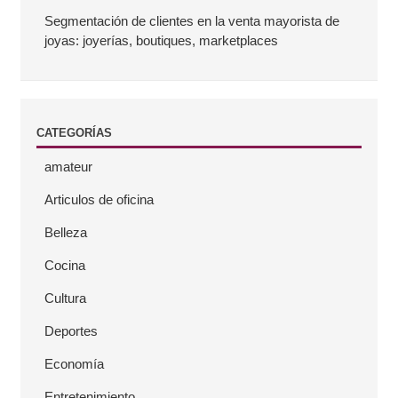
a
Segmentación de clientes en la venta mayorista de
joyas: joyerías, boutiques, marketplaces
t
e
CATEGORÍAS
r
amateur
a
Articulos de oficina
l
Belleza
Cocina
Cultura
Deportes
Economía
Entretenimiento