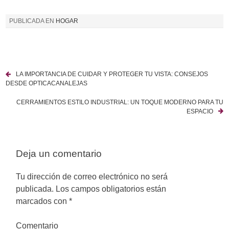
PUBLICADA EN
HOGAR
LA IMPORTANCIA DE CUIDAR Y PROTEGER TU VISTA: CONSEJOS
N
DESDE OPTICACANALEJAS
a
CERRAMIENTOS ESTILO INDUSTRIAL: UN TOQUE MODERNO PARA TU
ESPACIO
v
e
Deja un comentario
g
a
Tu dirección de correo electrónico no será
publicada.
Los campos obligatorios están
c
marcados con
*
i
Comentario