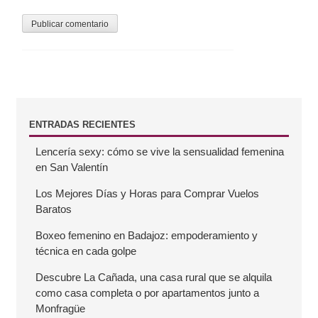
B
ENTRADAS RECIENTES
Lencería sexy: cómo se vive la sensualidad femenina
a
en San Valentín
r
Los Mejores Días y Horas para Comprar Vuelos
Baratos
r
Boxeo femenino en Badajoz: empoderamiento y
técnica en cada golpe
a
Descubre La Cañada, una casa rural que se alquila
como casa completa o por apartamentos junto a
l
Monfragüe