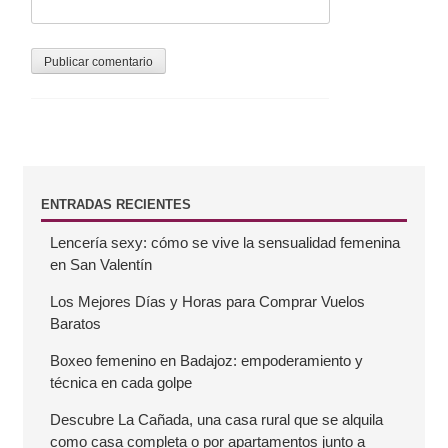
s
B
ENTRADAS RECIENTES
Lencería sexy: cómo se vive la sensualidad femenina
a
en San Valentín
r
Los Mejores Días y Horas para Comprar Vuelos
Baratos
r
Boxeo femenino en Badajoz: empoderamiento y
técnica en cada golpe
a
Descubre La Cañada, una casa rural que se alquila
como casa completa o por apartamentos junto a