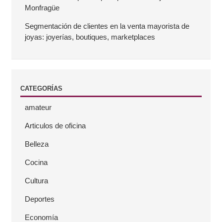
l
Monfragüe
a
Segmentación de clientes en la venta mayorista de
joyas: joyerías, boutiques, marketplaces
t
e
CATEGORÍAS
r
amateur
a
Articulos de oficina
l
Belleza
Cocina
Cultura
Deportes
Economía