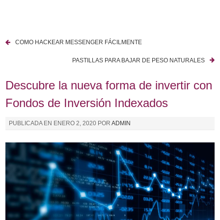
I
r
a
COMO HACKEAR MESSENGER FÁCILMENTE
l
N
c
PASTILLAS PARA BAJAR DE PESO NATURALES
a
o
n
Descubre la nueva forma de invertir con
v
t
Fondos de Inversión Indexados
e
e
n
g
PUBLICADA EN
ENERO 2, 2020
POR
ADMIN
i
a
d
o
c
i
ó
n