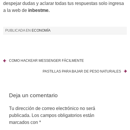
despejar dudas y aclarar todas tus respuestas solo ingresa
a la web de
inbestme.
PUBLICADA EN
ECONOMÍA
COMO HACKEAR MESSENGER FÁCILMENTE
N
PASTILLAS PARA BAJAR DE PESO NATURALES
a
v
Deja un comentario
e
g
Tu dirección de correo electrónico no será
publicada.
Los campos obligatorios están
a
marcados con
*
c