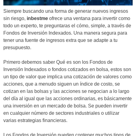
d
Siempre buscando una forma de generar nuevos ingresos
e
sin riesgo,
inbestme
ofrece una ventana para invertir como
todo un experto, te preguntaras el cómo, simple, a través de
e
Fondos de Inversión Indexados. Una manera segura para
n
tener una fuente de ingresos extra que se adapte a tu
presupuesto.
t
r
Primero debemos saber Qué es son los Fondos de
Inversión Indexados o fondos cotizados en bolsa, estos son
a
un tipo de valor que implica una cotización de valores como
d
acciones, que a menudo siguen un índice de costo, se
cotizan en las bolsas y las acciones se negocian a lo largo
a
del día al igual que las acciones ordinarias, es básicamente
s
una inversión en un mercado de bolsa. Se pueden invertir
en cualquier número de sectores industriales o utilizar
varias estrategias financieras.
Los Fondos de Inversión pueden contener muchos tipos de