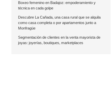
r
Boxeo femenino en Badajoz: empoderamiento y
técnica en cada golpe
a
Descubre La Cañada, una casa rural que se alquila
como casa completa o por apartamentos junto a
l
Monfragüe
a
Segmentación de clientes en la venta mayorista de
joyas: joyerías, boutiques, marketplaces
t
e
r
a
l