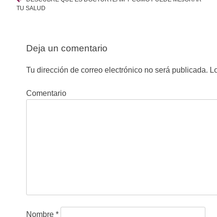
N
TU SALUD
a
v
Deja un comentario
e
Tu dirección de correo electrónico no será publicada.
Lo
g
Comentario
a
c
i
ó
n
d
e
Nombre
*