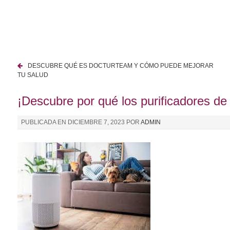
I
r
a
l
c
DESCUBRE QUÉ ES DOCTURTEAM Y CÓMO PUEDE MEJORAR
o
N
TU SALUD
n
a
t
¡Descubre por qué los purificadores de 
e
v
n
PUBLICADA EN
DICIEMBRE 7, 2023
POR
ADMIN
e
i
d
g
o
a
c
i
ó