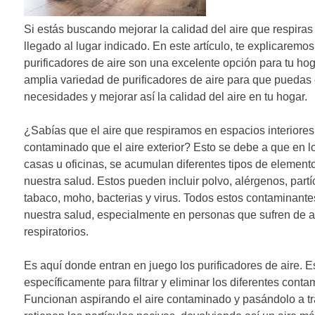
n
Si estás buscando mejorar la calidad del aire que respiras 
d
llegado al lugar indicado. En este artículo, te explicaremo
purificadores de aire son una excelente opción para tu ho
e
amplia variedad de purificadores de aire para que puedas e
e
necesidades y mejorar así la calidad del aire en tu hogar.
n
¿Sabías que el aire que respiramos en espacios interiore
t
contaminado que el aire exterior? Esto se debe a que en 
casas u oficinas, se acumulan diferentes tipos de elemento
r
nuestra salud. Estos pueden incluir polvo, alérgenos, par
a
tabaco, moho, bacterias y virus. Todos estos contaminant
nuestra salud, especialmente en personas que sufren de a
d
respiratorios.
a
Es aquí donde entran en juego los purificadores de aire. E
s
específicamente para filtrar y eliminar los diferentes contam
Funcionan aspirando el aire contaminado y pasándolo a tra