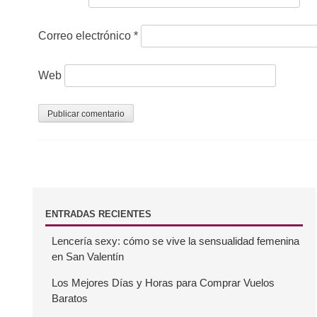
e
n
Correo electrónico
*
t
r
Web
a
d
a
s
B
ENTRADAS RECIENTES
Lencería sexy: cómo se vive la sensualidad femenina
a
en San Valentín
r
Los Mejores Días y Horas para Comprar Vuelos
Baratos