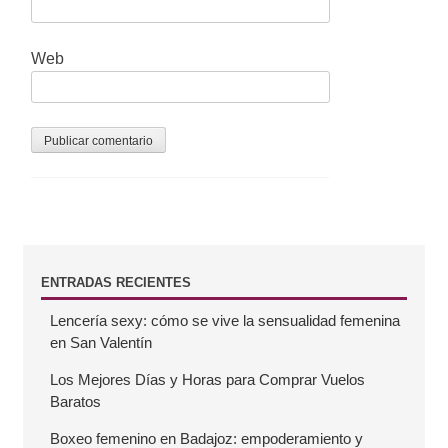
d
a
Web
s
B
ENTRADAS RECIENTES
Lencería sexy: cómo se vive la sensualidad femenina
a
en San Valentín
r
Los Mejores Días y Horas para Comprar Vuelos
Baratos
r
Boxeo femenino en Badajoz: empoderamiento y