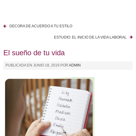
I
r
a
DECORA DE ACUERDO A TU ESTILO
l
N
c
ESTUDIO: EL INICIO DE LA VIDA LABORAL
a
o
n
El sueño de tu vida
v
t
e
e
PUBLICADA EN
JUNIO 18, 2019
POR
ADMIN
n
g
i
a
d
o
c
i
ó
n