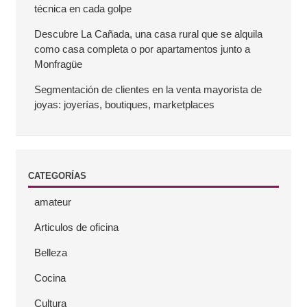
técnica en cada golpe
a
Descubre La Cañada, una casa rural que se alquila
como casa completa o por apartamentos junto a
l
Monfragüe
a
Segmentación de clientes en la venta mayorista de
joyas: joyerías, boutiques, marketplaces
t
e
CATEGORÍAS
r
amateur
a
Articulos de oficina
l
Belleza
Cocina
Cultura