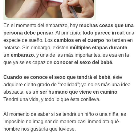
d
e
En el momento del embarazo, hay
muchas cosas que una
e
persona debe pensar
. Al principio,
todo parece irreal
; una
n
especie de sueño. Los
cambios en el cuerpo
no tardan en
notarse. Sin embargo, existen
múltiples etapas durante
t
un embarazo
, y una de las más importantes, es esa en la
r
que ya se es capaz de
conocer el sexo del bebé
.
a
Cuando se conoce el sexo que tendrá el bebé
, éste
d
adquiere cierto grado de “realidad”; ya no es más una idea
abstracta, es
un ser humano que viene en camino
.
a
Tendrá una vida, y todo lo que ésta conlleva.
s
Al momento de saber si se tendrá un niño o una niña, es
imposible no imaginar de manera casi inmediata qué
nombre nos gustaría que tuviese.