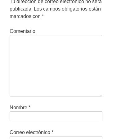
g
Tu dirección de correo electrónico no será
publicada.
Los campos obligatorios están
a
marcados con
*
c
Comentario
i
ó
n
d
e
e
n
Nombre
*
t
r
Correo electrónico
*
a