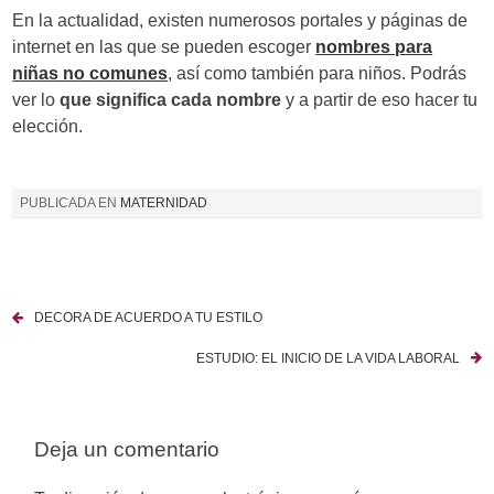
En la actualidad, existen numerosos portales y páginas de
internet en las que se pueden escoger
nombres para
niñas no comunes
, así como también para niños. Podrás
ver lo
que significa cada nombre
y a partir de eso hacer tu
elección.
PUBLICADA EN
MATERNIDAD
DECORA DE ACUERDO A TU ESTILO
N
ESTUDIO: EL INICIO DE LA VIDA LABORAL
a
v
Deja un comentario
e