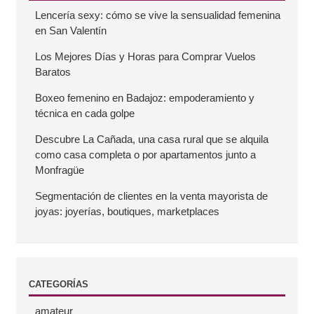
Lencería sexy: cómo se vive la sensualidad femenina
a
en San Valentín
r
Los Mejores Días y Horas para Comprar Vuelos
Baratos
r
Boxeo femenino en Badajoz: empoderamiento y
técnica en cada golpe
a
Descubre La Cañada, una casa rural que se alquila
como casa completa o por apartamentos junto a
l
Monfragüe
a
Segmentación de clientes en la venta mayorista de
joyas: joyerías, boutiques, marketplaces
t
e
CATEGORÍAS
r
amateur