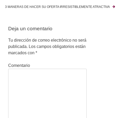
N
3 MANERAS DE HACER SU OFERTA IRRESISTIBLEMENTE ATRACTIVA
a
v
Deja un comentario
e
g
Tu dirección de correo electrónico no será
publicada.
Los campos obligatorios están
a
marcados con
*
c
Comentario
i
ó
n
d
e
e