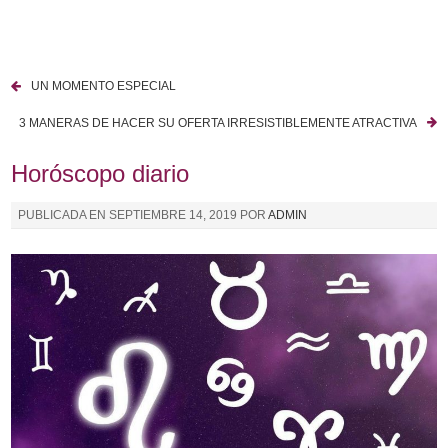
I
r
a
UN MOMENTO ESPECIAL
l
N
c
3 MANERAS DE HACER SU OFERTA IRRESISTIBLEMENTE ATRACTIVA
a
o
n
Horóscopo diario
v
t
e
e
PUBLICADA EN
SEPTIEMBRE 14, 2019
POR
ADMIN
n
g
i
a
d
o
c
i
ó
n