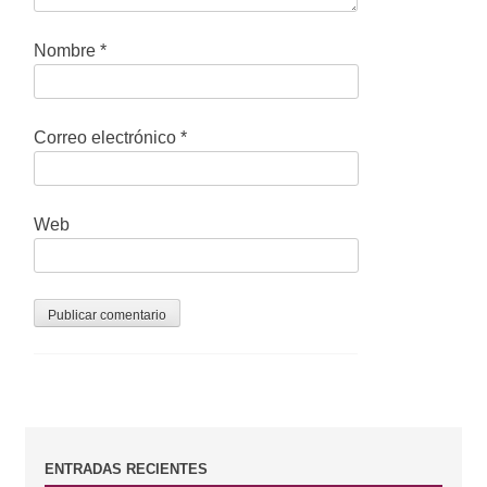
n
Nombre
*
t
r
Correo electrónico
*
a
d
a
Web
s
B
ENTRADAS RECIENTES