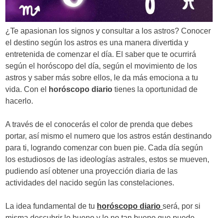
d
e
¿Te apasionan los signos y consultar a los astros? Conocer
e
el destino según los astros es una manera divertida y
entretenida de comenzar el día. El saber que te ocurrirá
n
según el horóscopo del día, según el movimiento de los
t
astros y saber más sobre ellos, le da más emociona a tu
vida. Con el
horóscopo diario
tienes la oportunidad de
r
hacerlo.
a
A través de el conocerás el color de prenda que debes
d
portar, así mismo el numero que los astros están destinando
a
para ti, logrando comenzar con buen pie. Cada día según
los estudiosos de las ideologías astrales, estos se mueven,
s
pudiendo así obtener una proyección diaria de las
actividades del nacido según las constelaciones.
La idea fundamental de tu
horóscopo diario
será, por si
misma descubrir lo bueno y lo no tan bueno que puede