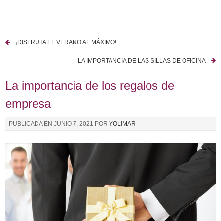
I
r
a
¡DISFRUTA EL VERANO AL MÁXIMO!
l
N
c
LA IMPORTANCIA DE LAS SILLAS DE OFICINA
a
o
n
La importancia de los regalos de
v
t
empresa
e
e
n
g
PUBLICADA EN
JUNIO 7, 2021
POR
YOLIMAR
i
a
d
o
c
i
ó
n