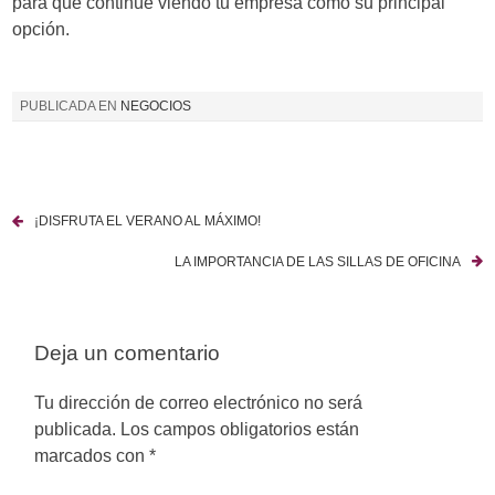
para que continúe viendo tu empresa como su principal
opción.
PUBLICADA EN
NEGOCIOS
¡DISFRUTA EL VERANO AL MÁXIMO!
N
LA IMPORTANCIA DE LAS SILLAS DE OFICINA
a
v
Deja un comentario
e
g
Tu dirección de correo electrónico no será
publicada.
Los campos obligatorios están
a
marcados con
*
c