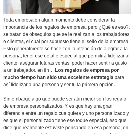
d
e
Toda empresa en algún momento debe considerar la
e
importancia de los regalos de empresa, pero ¿Qué es eso?,
se tratan de obsequios que se le realizan a los trabajadores
n
o clientes, el cual por supuesto tiene el sello de la empresa.
t
Esto generalmente se hace con la intención de alegrar a la
persona, tener ese detalle especial que permitirá fidelizar al
r
cliente, asegurar futuras ventas, poder hacer sentir a gusto
a
a un trabajador, en fin…
Los regalos de empresa por
mucho tiempo han sido una excelente estrategia
para
d
así fidelizar a una persona y ser tu la primera opción.
a
Sin embargo algo que puede ser aún mejor son los regalo
s
de empresa personalizados. Y es que hay una gran
diferencia entre un regalo cualquiera y uno personalizado y
es que el personalizado tiene ese toque especial, eso que
dice que realmente estuviste pensando en esa persona, en