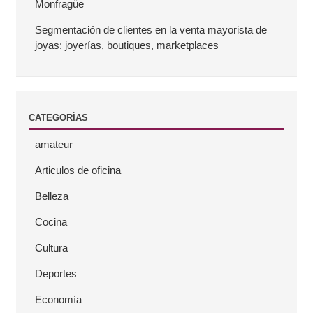
Monfragüe
a
Segmentación de clientes en la venta mayorista de
joyas: joyerías, boutiques, marketplaces
t
e
CATEGORÍAS
r
amateur
a
Articulos de oficina
l
Belleza
Cocina
Cultura
Deportes
Economía