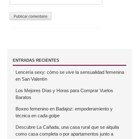
s
B
ENTRADAS RECIENTES
Lencería sexy: cómo se vive la sensualidad femenina
a
en San Valentín
r
Los Mejores Días y Horas para Comprar Vuelos
Baratos
r
Boxeo femenino en Badajoz: empoderamiento y
técnica en cada golpe
a
Descubre La Cañada, una casa rural que se alquila
como casa completa o por apartamentos junto a
l