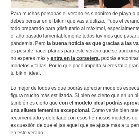
n
Para muchas personas el verano es sinónimo de playa o pi
d
debes pensar en el bikini que vas a utilizar. Pues el vera
e
todo preparado para ¡disfrutarlo al máximo!, especialmen
el año pasado lamentablemente todos tuvimos que pasar e
e
pandemia. Pero
la buena noticia es que gracias a las 
n
es posible hacer planes para este verano que se aproxima. 
no esperes más y
entra en la corsetera
, podrás encontra
t
modelos y tallas. Por lo que poco importa si eres talla gr
r
tu bikini ideal.
a
Lo mejor de todos es que podrás apreciar modelos espectac
d
figura mucho más estilizada. Si bien es cierto que en un bi
también es cierto que
con el modelo ideal podrás aprove
a
una silueta femenina excepcional
. Como verás bien pue
s
recomendado y deleitarte con esos hermosos modelos de b
es cuestión de que elijas aquel que se ajuste más a tu pers
en este verano.