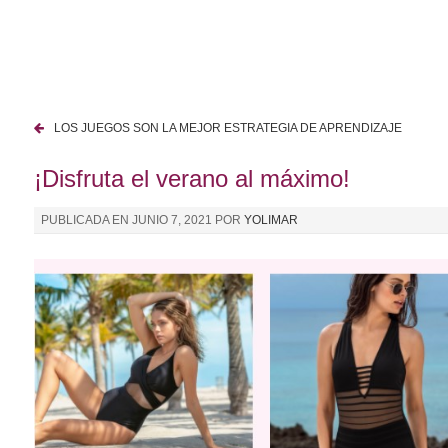
I
r
a
l
c
LOS JUEGOS SON LA MEJOR ESTRATEGIA DE APRENDIZAJE
o
N
n
¡Disfruta el verano al máximo!
a
t
e
v
PUBLICADA EN
JUNIO 7, 2021
POR
YOLIMAR
n
e
i
d
g
o
a
c
i
ó