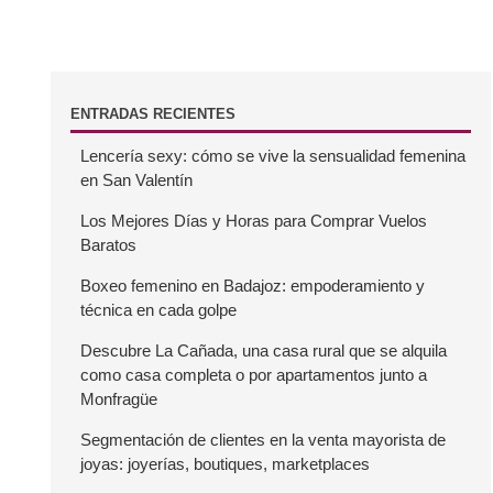
d
a
s
B
ENTRADAS RECIENTES
Lencería sexy: cómo se vive la sensualidad femenina
a
en San Valentín
r
Los Mejores Días y Horas para Comprar Vuelos
Baratos
r
Boxeo femenino en Badajoz: empoderamiento y
técnica en cada golpe
a
Descubre La Cañada, una casa rural que se alquila
como casa completa o por apartamentos junto a
l
Monfragüe
a
Segmentación de clientes en la venta mayorista de
joyas: joyerías, boutiques, marketplaces
t