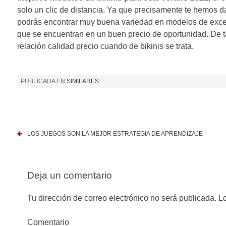
solo un clic de distancia. Ya que precisamente te hemo
podrás encontrar muy buena variedad en modelos de excele
que se encuentran en un buen precio de oportunidad. De t
relación calidad precio cuando de bikinis se trata.
PUBLICADA EN
SIMILARES
LOS JUEGOS SON LA MEJOR ESTRATEGIA DE APRENDIZAJE
N
a
Deja un comentario
v
e
Tu dirección de correo electrónico no será publicada.
Lo
g
Comentario