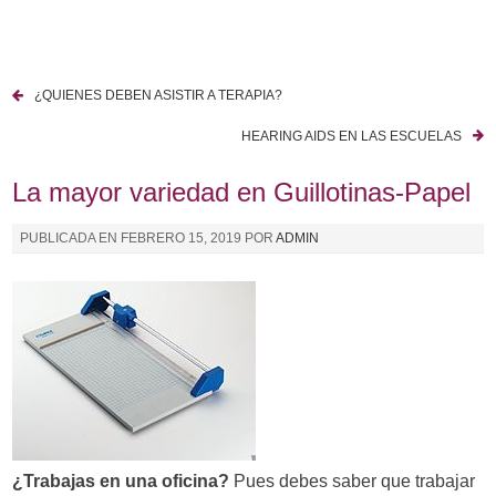
I
r
a
¿QUIENES DEBEN ASISTIR A TERAPIA?
l
N
c
HEARING AIDS EN LAS ESCUELAS
a
o
n
La mayor variedad en Guillotinas-Papel
v
t
e
e
PUBLICADA EN
FEBRERO 15, 2019
POR
ADMIN
n
g
i
a
d
o
c
i
ó
n
¿Trabajas en una oficina?
Pues debes saber que trabajar