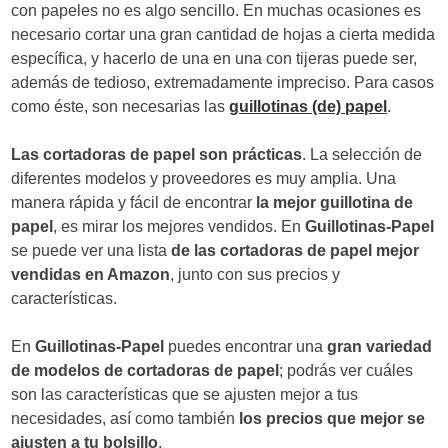
con papeles no es algo sencillo. En muchas ocasiones es
d
necesario cortar una gran cantidad de hojas a cierta medida
e
específica, y hacerlo de una en una con tijeras puede ser,
además de tedioso, extremadamente impreciso. Para casos
e
como éste, son necesarias las
guillotinas (de) papel
.
n
Las cortadoras de papel son prácticas
. La selección de
t
diferentes modelos y proveedores es muy amplia. Una
r
manera rápida y fácil de encontrar
la mejor guillotina de
papel
, es mirar los mejores vendidos. En
Guillotinas-Papel
a
se puede ver una lista
de las cortadoras de papel mejor
d
vendidas en Amazon
, junto con sus precios y
características.
a
s
En
Guillotinas-Papel
puedes encontrar una
gran variedad
de modelos de cortadoras de papel
; podrás ver cuáles
son las características que se ajusten mejor a tus
necesidades, así como también
los precios que mejor se
ajusten a tu bolsillo
.