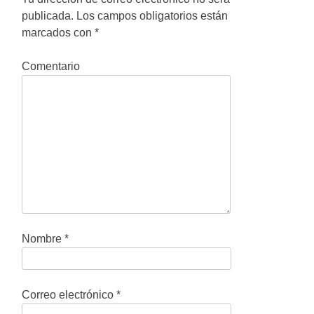
publicada.
Los campos obligatorios están
a
marcados con
*
c
Comentario
i
ó
n
d
e
e
n
Nombre
*
t
r
Correo electrónico
*
a