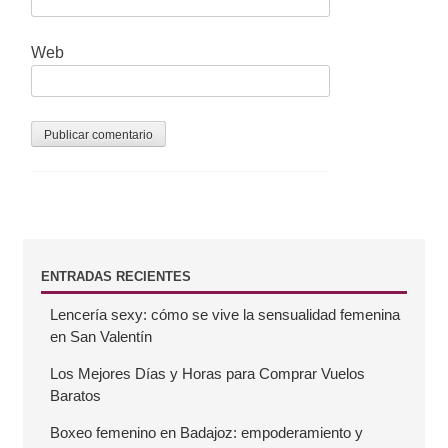
d
a
Web
s
B
ENTRADAS RECIENTES
Lencería sexy: cómo se vive la sensualidad femenina
a
en San Valentín
r
Los Mejores Días y Horas para Comprar Vuelos
Baratos
r
Boxeo femenino en Badajoz: empoderamiento y