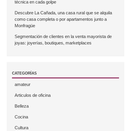
técnica en cada golpe
a
Descubre La Cañada, una casa rural que se alquila
como casa completa o por apartamentos junto a
l
Monfragüe
a
Segmentación de clientes en la venta mayorista de
joyas: joyerías, boutiques, marketplaces
t
e
CATEGORÍAS
r
amateur
a
Articulos de oficina
l
Belleza
Cocina
Cultura