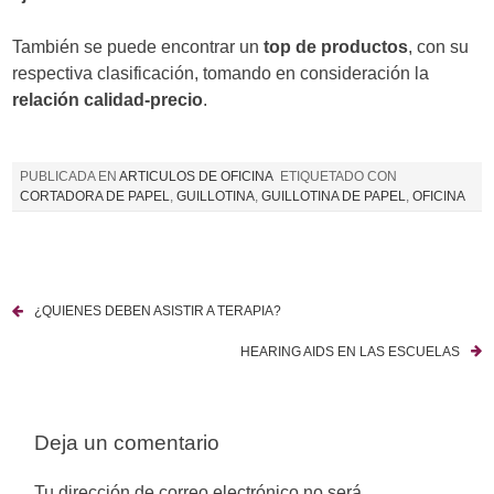
También se puede encontrar un
top de productos
, con su
respectiva clasificación, tomando en consideración la
relación calidad-precio
.
PUBLICADA EN
ARTICULOS DE OFICINA
ETIQUETADO CON
CORTADORA DE PAPEL
,
GUILLOTINA
,
GUILLOTINA DE PAPEL
,
OFICINA
¿QUIENES DEBEN ASISTIR A TERAPIA?
N
HEARING AIDS EN LAS ESCUELAS
a
v
Deja un comentario
e
g
Tu dirección de correo electrónico no será