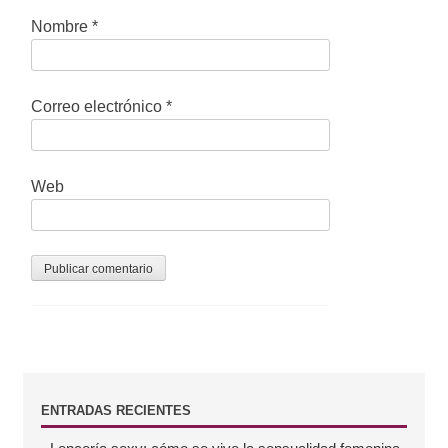
t
Nombre
*
r
a
Correo electrónico
*
d
a
Web
s
B
ENTRADAS RECIENTES