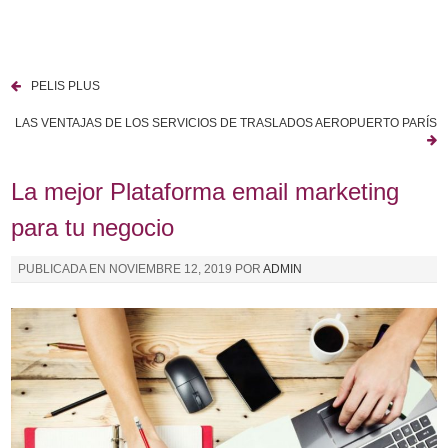
I
r
a
PELIS PLUS
l
N
c
LAS VENTAJAS DE LOS SERVICIOS DE TRASLADOS AEROPUERTO PARÍS
a
o
n
v
La mejor Plataforma email marketing
t
e
e
para tu negocio
n
g
i
PUBLICADA EN
NOVIEMBRE 12, 2019
POR
ADMIN
a
d
o
c
i
ó
n