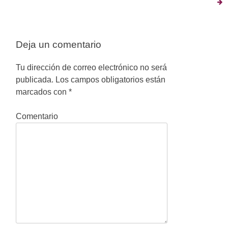
a
v
e
Deja un comentario
g
Tu dirección de correo electrónico no será
a
publicada.
Los campos obligatorios están
marcados con
*
c
i
Comentario
ó
n
d
e
e
n