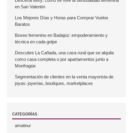
Lencería sexy: cómo se vive la sensualidad femenina
a
en San Valentín
r
Los Mejores Días y Horas para Comprar Vuelos
Baratos
r
Boxeo femenino en Badajoz: empoderamiento y
técnica en cada golpe
a
Descubre La Cañada, una casa rural que se alquila
como casa completa o por apartamentos junto a
l
Monfragüe
a
Segmentación de clientes en la venta mayorista de
joyas: joyerías, boutiques, marketplaces
t
e
CATEGORÍAS
r
amateur