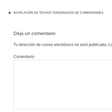
INSTALACIÓN DE TECHOS TENSIONADOS DE 3 DIMENSIONES
N
a
Deja un comentario
v
e
Tu dirección de correo electrónico no será publicada.
Lo
g
Comentario
a
c
i
ó
n
d