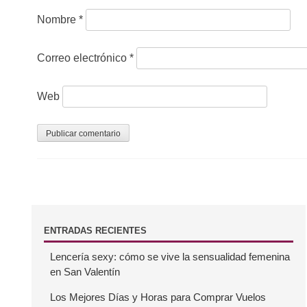
e
Nombre
*
e
Correo electrónico
*
n
t
Web
r
a
d
a
s
B
ENTRADAS RECIENTES
Lencería sexy: cómo se vive la sensualidad femenina
a
en San Valentín
r
Los Mejores Días y Horas para Comprar Vuelos