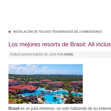
I
r
a
l
c
INSTALACIÓN DE TECHOS TENSIONADOS DE 3 DIMENSIONES
o
N
n
Los mejores resorts de Brasil: All inclus
a
t
e
v
PUBLICADA EN
ENERO 25, 2019
POR
ADMIN
n
e
i
d
g
o
a
c
i
ó
Brasil
es un país inmenso, no solo hablando de su extensió