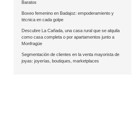
Baratos
r
Boxeo femenino en Badajoz: empoderamiento y
técnica en cada golpe
a
Descubre La Cañada, una casa rural que se alquila
como casa completa o por apartamentos junto a
l
Monfragüe
a
Segmentación de clientes en la venta mayorista de
joyas: joyerías, boutiques, marketplaces
t
e
r
a
l