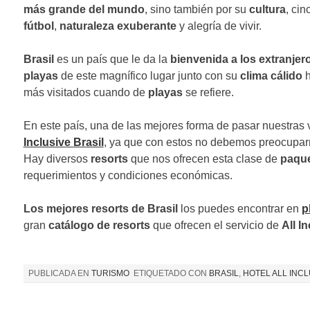
más grande del mundo
, sino también por su
cultura
, ci
n
fútbol
,
naturaleza exuberante
y alegría de vivir.
d
Brasil
es un país que le da la
bienvenida a los extranjer
e
playas
de este magnífico lugar junto con su
clima cálido
h
e
más visitados cuando de
playas
se refiere.
n
En este país, una de las mejores forma de pasar nuestras
t
Inclusive Brasil
, ya que con estos no debemos preocuparn
Hay diversos
resorts
que nos ofrecen esta clase de
paqu
r
requerimientos y condiciones económicas.
a
Los mejores resorts de Brasil
los puedes encontrar en
p
d
gran
catálogo de resorts
que ofrecen el servicio de
All I
a
s
PUBLICADA EN
TURISMO
ETIQUETADO CON
BRASIL
,
HOTEL ALL INCL