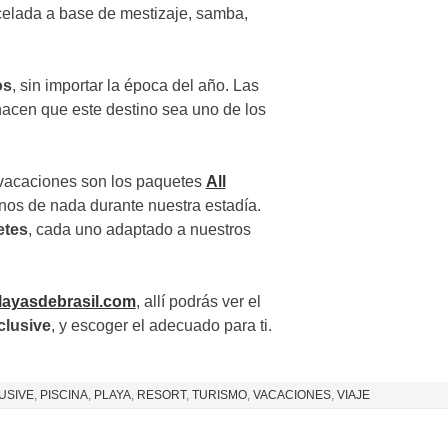
ncelada a base de mestizaje, samba,
os
, sin importar la época del año. Las
acen que este destino sea uno de los
 vacaciones son los paquetes
All
os de nada durante nuestra estadía.
etes
, cada uno adaptado a nuestros
layasdebrasil.com
, allí podrás ver el
nclusive
, y escoger el adecuado para ti.
USIVE
,
PISCINA
,
PLAYA
,
RESORT
,
TURISMO
,
VACACIONES
,
VIAJE