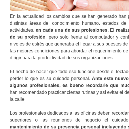
n
d
En la actualidad los cambios que se han generado han p
distintas áreas del conocimiento humano, estados de 
e
actividades,
en cada una de sus profesiones. El realiza
e
de su profesión
, pero solo frente al computador y co
niveles de estrés que generaba el llegar a sus puestos de t
n
las mejores condiciones para abordar el requerimiento de 
t
dirigir para la productividad de sus organizaciones.
r
El hecho de hacer que todo eso funcione desde el tecla
a
perder lo que es su cuidado personal.
Ante este nuevo
algunos profesionales, es bueno recordarle que muc
d
han recomendado practicar ciertas rutinas y así evitar el d
a
la calle.
s
Los profesionales dedicados a las oficinas deben recordar
superiores o las reuniones de negocio el cuidado
mantenimiento de su presencia personal incluyendo