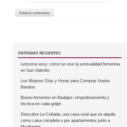
r
a
d
a
s
B
ENTRADAS RECIENTES
Lencería sexy: cómo se vive la sensualidad femenina
a
en San Valentín
r
Los Mejores Días y Horas para Comprar Vuelos
Baratos
r
Boxeo femenino en Badajoz: empoderamiento y
técnica en cada golpe
a
Descubre La Cañada, una casa rural que se alquila
como casa completa o por apartamentos junto a
l
Monfragüe