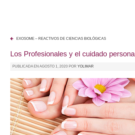
I
r
a
l
c
EXOSOME – REACTIVOS DE CIENCIAS BIOLÓGICAS
o
N
n
Los Profesionales y el cuidado persona
a
t
e
v
PUBLICADA EN
AGOSTO 1, 2020
POR
YOLIMAR
n
e
i
d
g
o
a
c
i
ó