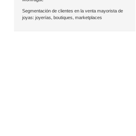
a
Segmentación de clientes en la venta mayorista de
joyas: joyerías, boutiques, marketplaces
t
e
r
a
l