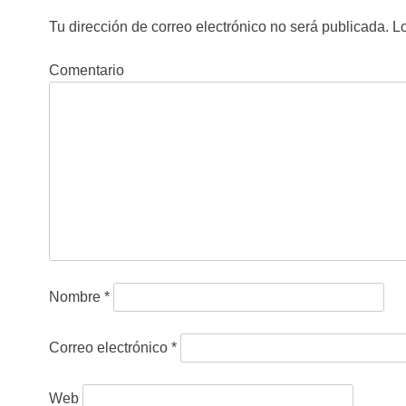
e
Tu dirección de correo electrónico no será publicada.
Lo
g
Comentario
a
c
i
ó
n
d
e
Nombre
*
e
Correo electrónico
*
n
t
Web