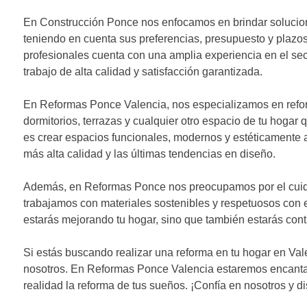
n
En Construcción Ponce nos enfocamos en brindar solucion
d
teniendo en cuenta sus preferencias, presupuesto y plazo
profesionales cuenta con una amplia experiencia en el sec
e
trabajo de alta calidad y satisfacción garantizada.
e
En Reformas Ponce Valencia, nos especializamos en refor
n
dormitorios, terrazas y cualquier otro espacio de tu hogar
t
es crear espacios funcionales, modernos y estéticamente at
más alta calidad y las últimas tendencias en diseño.
r
a
Además, en Reformas Ponce nos preocupamos por el cuida
trabajamos con materiales sostenibles y respetuosos con e
d
estarás mejorando tu hogar, sino que también estarás cont
a
Si estás buscando realizar una reforma en tu hogar en Val
s
nosotros. En Reformas Ponce Valencia estaremos encanta
realidad la reforma de tus sueños. ¡Confía en nosotros y di