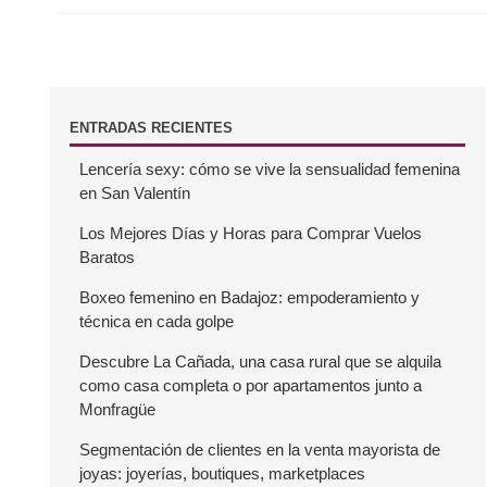
a
s
B
ENTRADAS RECIENTES
Lencería sexy: cómo se vive la sensualidad femenina
a
en San Valentín
r
Los Mejores Días y Horas para Comprar Vuelos
Baratos
r
Boxeo femenino en Badajoz: empoderamiento y
técnica en cada golpe
a
Descubre La Cañada, una casa rural que se alquila
como casa completa o por apartamentos junto a
l
Monfragüe
a
Segmentación de clientes en la venta mayorista de
joyas: joyerías, boutiques, marketplaces