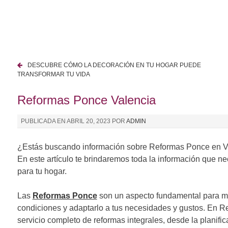
I
r
a
l
c
DESCUBRE CÓMO LA DECORACIÓN EN TU HOGAR PUEDE
o
N
TRANSFORMAR TU VIDA
n
a
t
Reformas Ponce Valencia
e
v
n
PUBLICADA EN
ABRIL 20, 2023
POR
ADMIN
e
i
d
g
¿Estás buscando información sobre Reformas Ponce en Va
o
En este artículo te brindaremos toda la información que ne
a
para tu hogar.
c
Las
Reformas Ponce
son un aspecto fundamental para m
i
condiciones y adaptarlo a tus necesidades y gustos. En 
ó
servicio completo de reformas integrales, desde la planifica