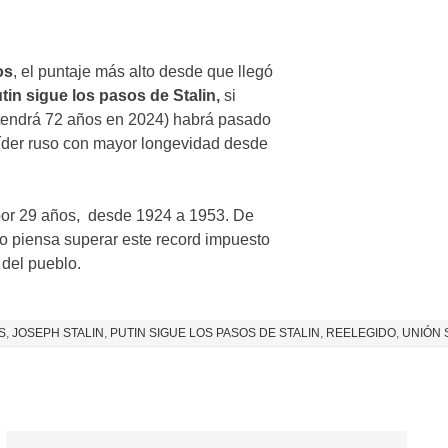
os
, el puntaje más alto desde que llegó
tin sigue los pasos de Stalin,
si
tendrá 72 años en 2024) habrá pasado
l líder ruso con mayor longevidad desde
por 29 años, desde 1924 a 1953. De
o piensa superar este record impuesto
 del pueblo.
S
,
JOSEPH STALIN
,
PUTIN SIGUE LOS PASOS DE STALIN
,
REELEGIDO
,
UNIÓN 