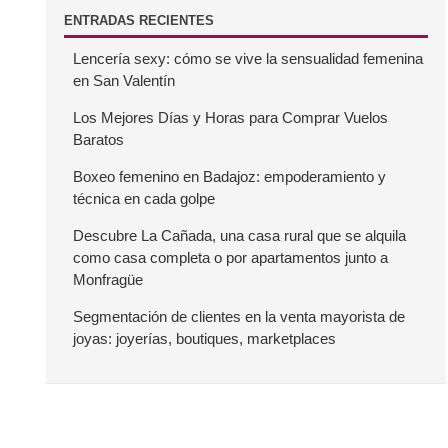
B
ENTRADAS RECIENTES
Lencería sexy: cómo se vive la sensualidad femenina
a
en San Valentín
r
Los Mejores Días y Horas para Comprar Vuelos
Baratos
r
Boxeo femenino en Badajoz: empoderamiento y
técnica en cada golpe
a
Descubre La Cañada, una casa rural que se alquila
como casa completa o por apartamentos junto a
l
Monfragüe
a
Segmentación de clientes en la venta mayorista de
joyas: joyerías, boutiques, marketplaces
t
e