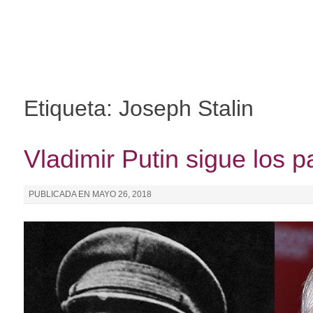
I
r
a
l
c
o
Etiqueta: Joseph Stalin
n
t
e
Vladimir Putin sigue los p
n
i
PUBLICADA EN
MAYO 26, 2018
d
o