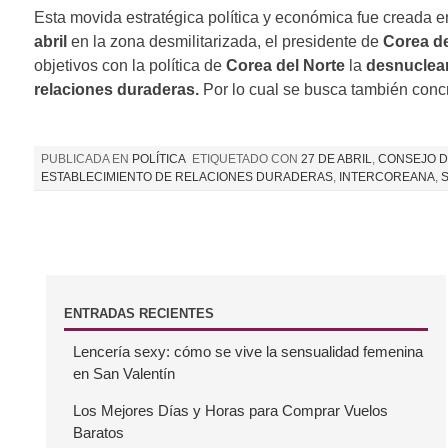
Esta movida estratégica política y económica fue creada 
abril
en la zona desmilitarizada, el presidente de
Corea de
objetivos con la política de
Corea del Norte
la
desnuclear
relaciones duraderas.
Por lo cual se busca también concr
PUBLICADA EN
POLÍTICA
ETIQUETADO CON
27 DE ABRIL
,
CONSEJO D
ESTABLECIMIENTO DE RELACIONES DURADERAS
,
INTERCOREANA
,
B
ENTRADAS RECIENTES
Lencería sexy: cómo se vive la sensualidad femenina
a
en San Valentín
r
Los Mejores Días y Horas para Comprar Vuelos
Baratos