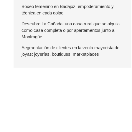
r
Boxeo femenino en Badajoz: empoderamiento y
técnica en cada golpe
a
Descubre La Cañada, una casa rural que se alquila
como casa completa o por apartamentos junto a
l
Monfragüe
a
Segmentación de clientes en la venta mayorista de
joyas: joyerías, boutiques, marketplaces
t
e
r
a
l