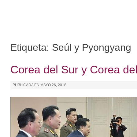
I
r
a
l
c
o
Etiqueta: Seúl y Pyongyang
n
t
e
Corea del Sur y Corea d
n
i
PUBLICADA EN
MAYO 26, 2018
d
o