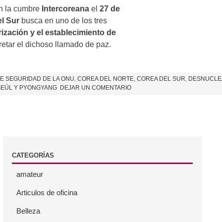
en la cumbre
Intercoreana
el
27 de
l Sur
busca en uno de los tres
ización y el establecimiento de
etar el dichoso llamado de paz.
E SEGURIDAD DE LA ONU
,
COREA DEL NORTE
,
COREA DEL SUR
,
DESNUCLEA
SEÚL Y PYONGYANG
DEJAR UN COMENTARIO
CATEGORÍAS
amateur
Articulos de oficina
Belleza