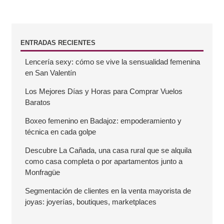
B
ENTRADAS RECIENTES
Lencería sexy: cómo se vive la sensualidad femenina
a
en San Valentín
r
Los Mejores Días y Horas para Comprar Vuelos
Baratos
r
Boxeo femenino en Badajoz: empoderamiento y
técnica en cada golpe
a
Descubre La Cañada, una casa rural que se alquila
como casa completa o por apartamentos junto a
l
Monfragüe
a
Segmentación de clientes en la venta mayorista de
joyas: joyerías, boutiques, marketplaces
t