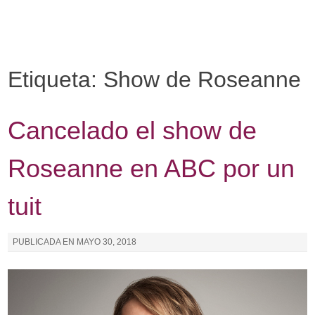
I
r
a
l
Etiqueta: Show de Roseanne
c
o
n
Cancelado el show de
t
e
Roseanne en ABC por un
n
i
tuit
d
o
PUBLICADA EN
MAYO 30, 2018