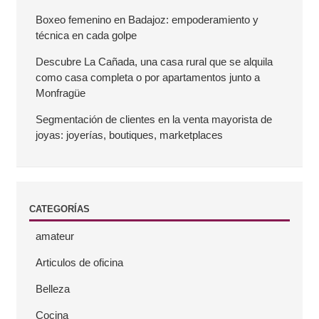
r
Boxeo femenino en Badajoz: empoderamiento y
técnica en cada golpe
a
Descubre La Cañada, una casa rural que se alquila
como casa completa o por apartamentos junto a
l
Monfragüe
a
Segmentación de clientes en la venta mayorista de
joyas: joyerías, boutiques, marketplaces
t
e
CATEGORÍAS
r
amateur
a
Articulos de oficina
l
Belleza
Cocina