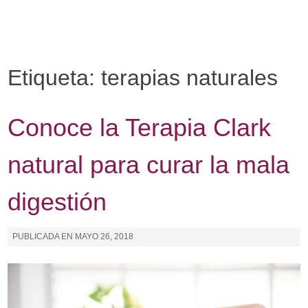
I
r
a
l
Etiqueta: terapias naturales
c
o
n
Conoce la Terapia Clark
t
e
natural para curar la mala
n
i
digestión
d
o
PUBLICADA EN
MAYO 26, 2018