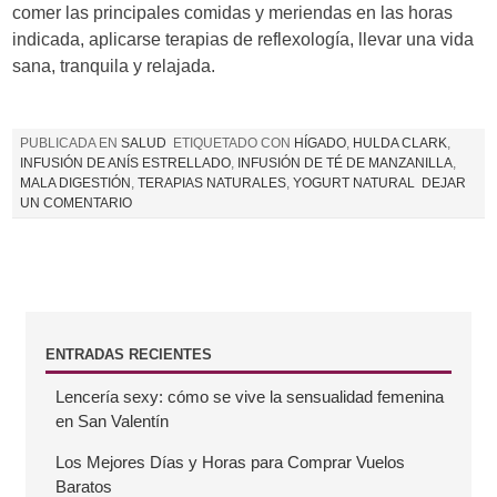
comer las principales comidas y meriendas en las horas
indicada, aplicarse terapias de reflexología, llevar una vida
sana, tranquila y relajada.
PUBLICADA EN
SALUD
ETIQUETADO CON
HÍGADO
,
HULDA CLARK
,
INFUSIÓN DE ANÍS ESTRELLADO
,
INFUSIÓN DE TÉ DE MANZANILLA
,
MALA DIGESTIÓN
,
TERAPIAS NATURALES
,
YOGURT NATURAL
DEJAR
UN COMENTARIO
B
ENTRADAS RECIENTES
Lencería sexy: cómo se vive la sensualidad femenina
a
en San Valentín
r
Los Mejores Días y Horas para Comprar Vuelos
Baratos