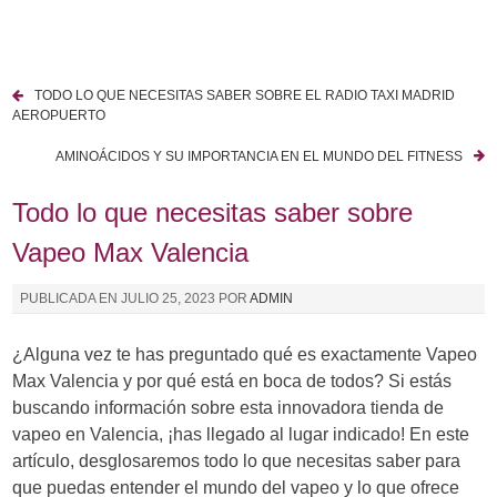
I
r
a
TODO LO QUE NECESITAS SABER SOBRE EL RADIO TAXI MADRID
l
N
AEROPUERTO
c
a
o
AMINOÁCIDOS Y SU IMPORTANCIA EN EL MUNDO DEL FITNESS
n
v
Todo lo que necesitas saber sobre
t
e
e
Vapeo Max Valencia
n
g
i
PUBLICADA EN
JULIO 25, 2023
POR
ADMIN
a
d
o
c
¿Alguna vez te has preguntado qué es exactamente Vapeo
Max Valencia y por qué está en boca de todos? Si estás
i
buscando información sobre esta innovadora tienda de
ó
vapeo en Valencia, ¡has llegado al lugar indicado! En este
artículo, desglosaremos todo lo que necesitas saber para
n
que puedas entender el mundo del vapeo y lo que ofrece