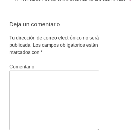
v
e
Deja un comentario
g
Tu dirección de correo electrónico no será
a
publicada.
Los campos obligatorios están
marcados con
*
c
i
Comentario
ó
n
d
e
e
n