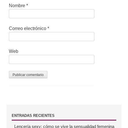
t
Nombre
*
r
a
Correo electrónico
*
d
a
Web
s
B
ENTRADAS RECIENTES
Lencería sexy: cómo se vive la sensualidad femenina