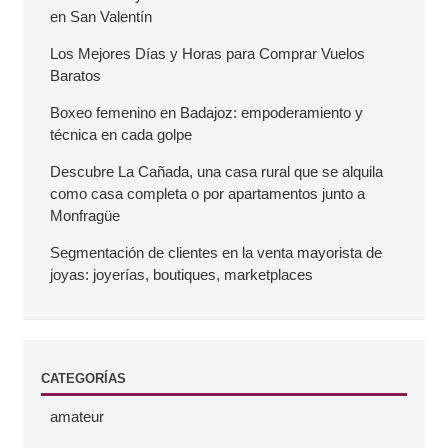
a
en San Valentín
r
Los Mejores Días y Horas para Comprar Vuelos
Baratos
r
Boxeo femenino en Badajoz: empoderamiento y
técnica en cada golpe
a
Descubre La Cañada, una casa rural que se alquila
como casa completa o por apartamentos junto a
l
Monfragüe
a
Segmentación de clientes en la venta mayorista de
joyas: joyerías, boutiques, marketplaces
t
e
CATEGORÍAS
r
amateur
a