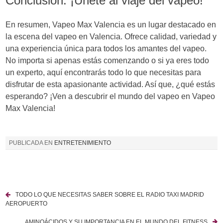
Conclusion: ¡Únete al viaje del vapeo!
En resumen, Vapeo Max Valencia es un lugar destacado en
la escena del vapeo en Valencia. Ofrece calidad, variedad y
una experiencia única para todos los amantes del vapeo.
No importa si apenas estás comenzando o si ya eres todo
un experto, aquí encontrarás todo lo que necesitas para
disfrutar de esta apasionante actividad. Así que, ¿qué estás
esperando? ¡Ven a descubrir el mundo del vapeo en Vapeo
Max Valencia!
PUBLICADA EN
ENTRETENIMIENTO
TODO LO QUE NECESITAS SABER SOBRE EL RADIO TAXI MADRID
N
AEROPUERTO
a
AMINOÁCIDOS Y SU IMPORTANCIA EN EL MUNDO DEL FITNESS