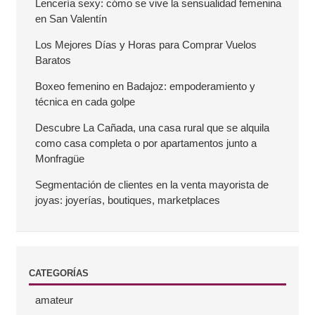
Lencería sexy: cómo se vive la sensualidad femenina
a
en San Valentín
r
Los Mejores Días y Horas para Comprar Vuelos
Baratos
r
Boxeo femenino en Badajoz: empoderamiento y
técnica en cada golpe
a
Descubre La Cañada, una casa rural que se alquila
como casa completa o por apartamentos junto a
l
Monfragüe
a
Segmentación de clientes en la venta mayorista de
joyas: joyerías, boutiques, marketplaces
t
e
CATEGORÍAS
r
amateur