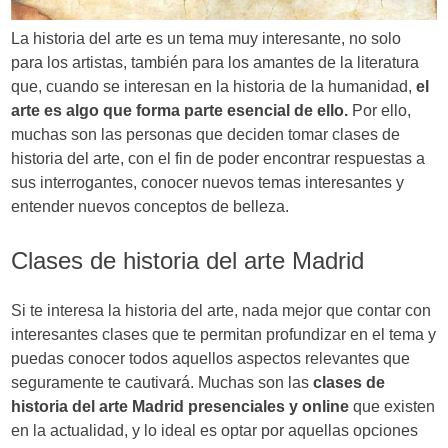
d
La historia del arte es un tema muy interesante, no solo
e
para los artistas, también para los amantes de la literatura
e
que, cuando se interesan en la historia de la humanidad,
el
arte es algo que forma parte esencial de ello.
Por ello,
n
muchas son las personas que deciden tomar clases de
t
historia del arte, con el fin de poder encontrar respuestas a
sus interrogantes, conocer nuevos temas interesantes y
r
entender nuevos conceptos de belleza.
a
Clases de historia del arte Madrid
d
a
Si te interesa la historia del arte, nada mejor que contar con
interesantes clases que te permitan profundizar en el tema y
s
puedas conocer todos aquellos aspectos relevantes que
seguramente te cautivará. Muchas son las
clases de
historia del arte Madrid presenciales y online
que existen
en la actualidad, y lo ideal es optar por aquellas opciones