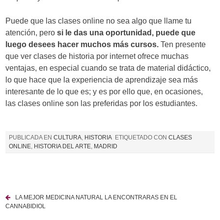
Puede que las clases online no sea algo que llame tu
atención, pero
si le das una oportunidad, puede que
luego desees hacer muchos más cursos.
Ten presente
que ver clases de historia por internet ofrece muchas
ventajas, en especial cuando se trata de material didáctico,
lo que hace que la experiencia de aprendizaje sea más
interesante de lo que es; y es por ello que, en ocasiones,
las clases online son las preferidas por los estudiantes.
PUBLICADA EN
CULTURA
,
HISTORIA
ETIQUETADO CON
CLASES
ONLINE
,
HISTORIA DEL ARTE
,
MADRID
LA MEJOR MEDICINA NATURAL LA ENCONTRARAS EN EL
N
CANNABIDIOL