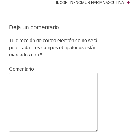
a
INCONTINENCIA URINARIA MASCULINA
v
e
Deja un comentario
g
Tu dirección de correo electrónico no será
a
publicada.
Los campos obligatorios están
marcados con
*
c
i
Comentario
ó
n
d
e
e
n