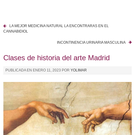
I
r
a
LA MEJOR MEDICINA NATURAL LA ENCONTRARAS EN EL
l
N
CANNABIDIOL
c
a
o
INCONTINENCIA URINARIA MASCULINA
n
v
Clases de historia del arte Madrid
t
e
e
PUBLICADA EN
ENERO 11, 2023
POR
YOLIMAR
n
g
i
a
d
o
c
i
ó
n