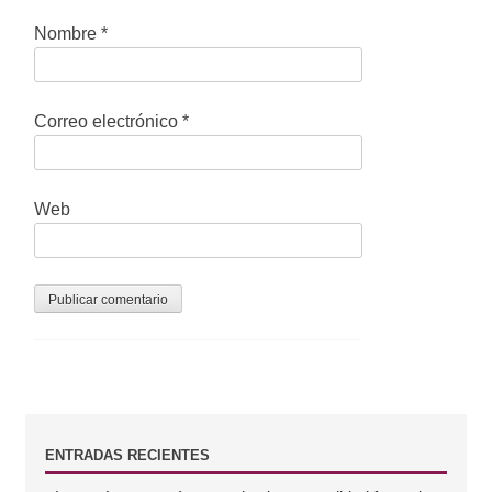
t
Nombre
*
r
a
Correo electrónico
*
d
a
Web
s
B
ENTRADAS RECIENTES