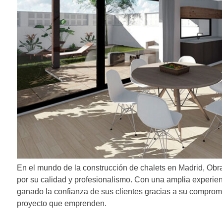
n
d
e
e
n
t
r
a
d
En el mundo de la construcción de chalets en Madrid, Ob
a
por su calidad y profesionalismo. Con una amplia experien
s
ganado la confianza de sus clientes gracias a su comprom
proyecto que emprenden.