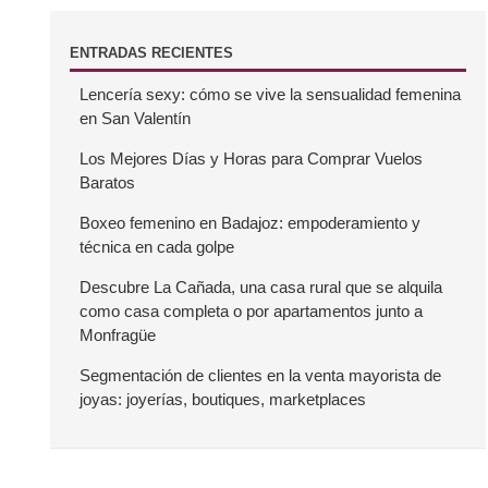
B
ENTRADAS RECIENTES
Lencería sexy: cómo se vive la sensualidad femenina
a
en San Valentín
r
Los Mejores Días y Horas para Comprar Vuelos
Baratos
r
Boxeo femenino en Badajoz: empoderamiento y
técnica en cada golpe
a
Descubre La Cañada, una casa rural que se alquila
como casa completa o por apartamentos junto a
l
Monfragüe
a
Segmentación de clientes en la venta mayorista de
joyas: joyerías, boutiques, marketplaces
t
e