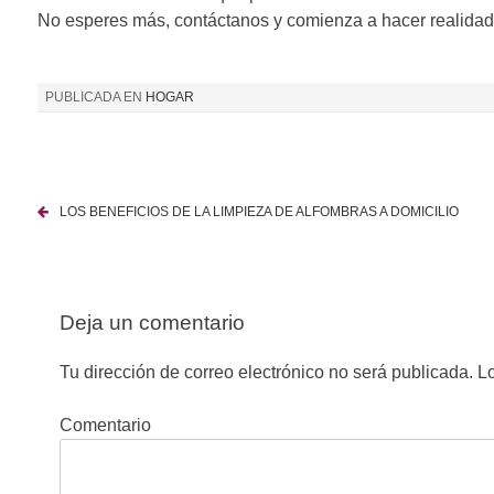
No esperes más, contáctanos y comienza a hacer realidad 
PUBLICADA EN
HOGAR
LOS BENEFICIOS DE LA LIMPIEZA DE ALFOMBRAS A DOMICILIO
N
a
v
Deja un comentario
e
Tu dirección de correo electrónico no será publicada.
Lo
g
Comentario
a
c