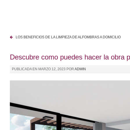
I
r
a
l
c
LOS BENEFICIOS DE LA LIMPIEZA DE ALFOMBRAS A DOMICILIO
o
N
n
a
t
Descubre como puedes hacer la obra pa
e
v
n
PUBLICADA EN
MARZO 12, 2023
POR
ADMIN
e
i
d
g
o
a
c
i
ó