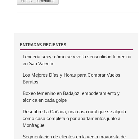
d
a
s
B
ENTRADAS RECIENTES
Lencería sexy: cómo se vive la sensualidad femenina
a
en San Valentín
r
Los Mejores Días y Horas para Comprar Vuelos
Baratos
r
Boxeo femenino en Badajoz: empoderamiento y
técnica en cada golpe
a
Descubre La Cañada, una casa rural que se alquila
como casa completa o por apartamentos junto a
l
Monfragüe
a
Segmentación de clientes en la venta mayorista de