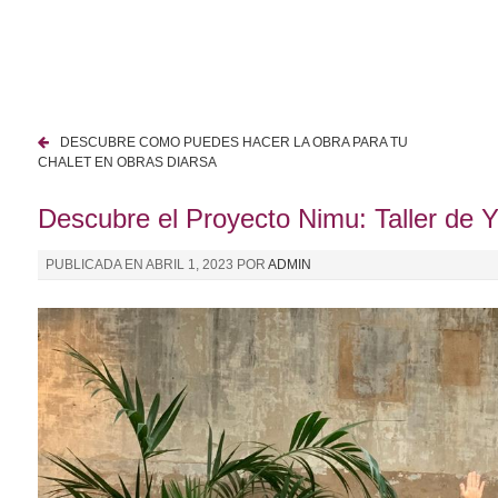
I
r
a
l
c
DESCUBRE COMO PUEDES HACER LA OBRA PARA TU
o
N
CHALET EN OBRAS DIARSA
n
a
t
Descubre el Proyecto Nimu: Taller de 
e
v
n
PUBLICADA EN
ABRIL 1, 2023
POR
ADMIN
e
i
d
g
o
a
c
i
ó