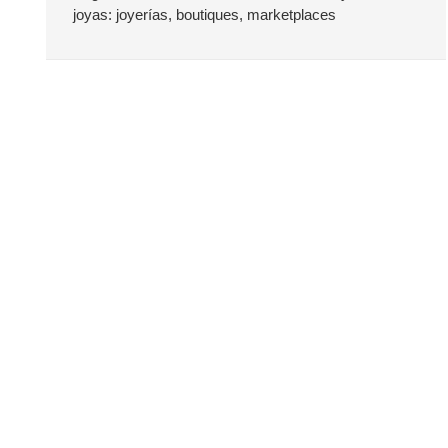
joyas: joyerías, boutiques, marketplaces
t
e
r
a
l