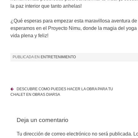
la paz interior que tanto anhelas!
¿Qué esperas para empezar esta maravillosa aventura de 
esperamos en el Proyecto Nimu, donde la magia del yoga y
vida plena y feliz!
PUBLICADA EN
ENTRETENIMIENTO
DESCUBRE COMO PUEDES HACER LA OBRA PARA TU
N
CHALET EN OBRAS DIARSA
a
v
Deja un comentario
e
Tu dirección de correo electrónico no será publicada.
Lo