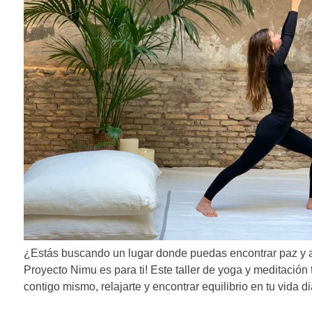
n
d
e
e
n
t
r
a
d
a
¿Estás buscando un lugar donde puedas encontrar paz y ar
s
Proyecto Nimu es para ti! Este taller de yoga y meditación 
contigo mismo, relajarte y encontrar equilibrio en tu vida di