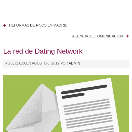
I
r
a
REFORMAS DE PISOS EN MADRID
l
N
c
AGENCIA DE COMUNICACIÓN
a
o
n
La red de Dating Network
v
t
e
e
PUBLICADA EN
AGOSTO 6, 2019
POR
ADMIN
n
g
i
a
d
o
c
i
ó
n