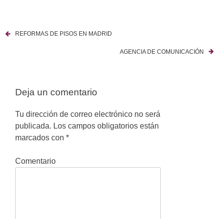
REFORMAS DE PISOS EN MADRID
N
AGENCIA DE COMUNICACIÓN
a
v
Deja un comentario
e
g
Tu dirección de correo electrónico no será
publicada.
Los campos obligatorios están
a
marcados con
*
c
Comentario
i
ó
n