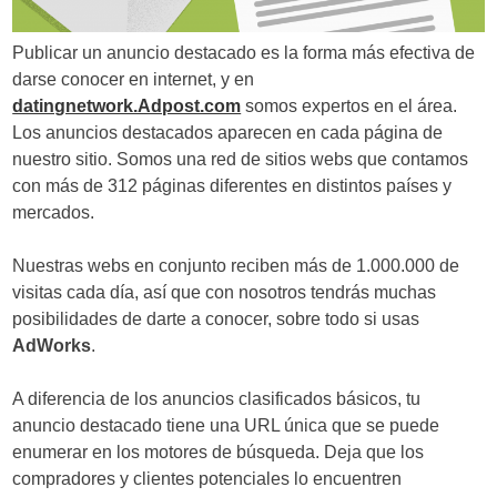
d
Publicar un anuncio destacado es la forma más efectiva de
e
darse conocer en internet, y en
e
datingnetwork.Adpost.com
somos expertos en el área.
Los anuncios destacados aparecen en cada página de
n
nuestro sitio. Somos una red de sitios webs que contamos
t
con más de 312 páginas diferentes en distintos países y
mercados.
r
a
Nuestras webs en conjunto reciben más de 1.000.000 de
visitas cada día, así que con nosotros tendrás muchas
d
posibilidades de darte a conocer, sobre todo si usas
a
AdWorks
.
s
A diferencia de los anuncios clasificados básicos, tu
anuncio destacado tiene una URL única que se puede
enumerar en los motores de búsqueda. Deja que los
compradores y clientes potenciales lo encuentren