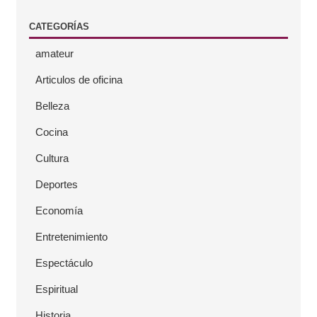
e
CATEGORÍAS
r
amateur
a
Articulos de oficina
l
Belleza
Cocina
Cultura
Deportes
Economía
Entretenimiento
Espectáculo
Espiritual
Historia