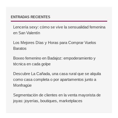
B
ENTRADAS RECIENTES
Lencería sexy: cómo se vive la sensualidad femenina
a
en San Valentín
r
Los Mejores Días y Horas para Comprar Vuelos
Baratos
r
Boxeo femenino en Badajoz: empoderamiento y
técnica en cada golpe
a
Descubre La Cañada, una casa rural que se alquila
como casa completa o por apartamentos junto a
l
Monfragüe
a
Segmentación de clientes en la venta mayorista de
joyas: joyerías, boutiques, marketplaces
t