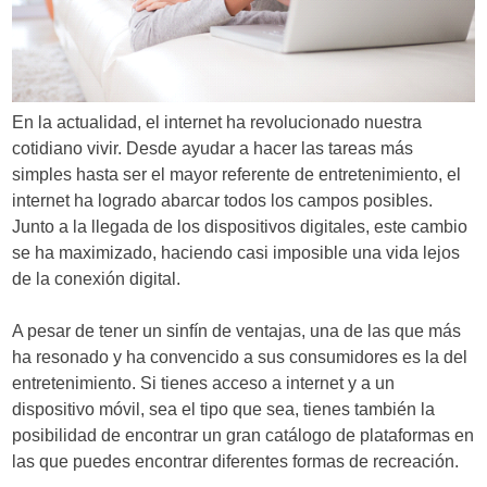
d
e
e
En la actualidad, el internet ha revolucionado nuestra
n
cotidiano vivir. Desde ayudar a hacer las tareas más
t
simples hasta ser el mayor referente de entretenimiento, el
internet ha logrado abarcar todos los campos posibles.
r
Junto a la llegada de los dispositivos digitales, este cambio
a
se ha maximizado, haciendo casi imposible una vida lejos
de la conexión digital.
d
a
A pesar de tener un sinfín de ventajas, una de las que más
ha resonado y ha convencido a sus consumidores es la del
s
entretenimiento. Si tienes acceso a internet y a un
dispositivo móvil, sea el tipo que sea, tienes también la
posibilidad de encontrar un gran catálogo de plataformas en
las que puedes encontrar diferentes formas de recreación.