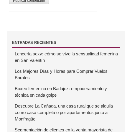
B
ENTRADAS RECIENTES
Lencería sexy: cómo se vive la sensualidad femenina
a
en San Valentín
r
Los Mejores Días y Horas para Comprar Vuelos
Baratos
r
Boxeo femenino en Badajoz: empoderamiento y
técnica en cada golpe
a
Descubre La Cañada, una casa rural que se alquila
como casa completa o por apartamentos junto a
l
Monfragüe
a
Segmentación de clientes en la venta mayorista de