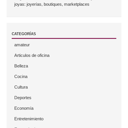
joyas: joyerías, boutiques, marketplaces
t
e
CATEGORÍAS
r
amateur
a
Articulos de oficina
l
Belleza
Cocina
Cultura
Deportes
Economía
Entretenimiento