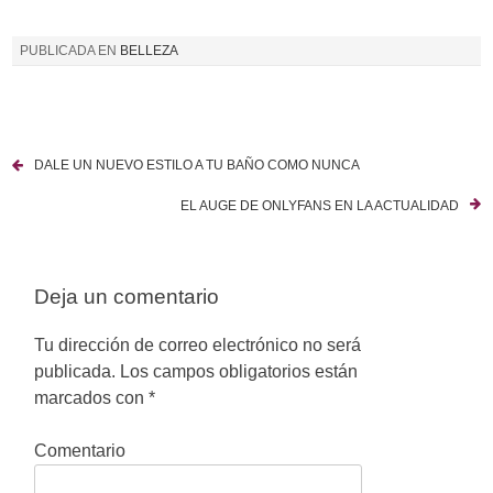
PUBLICADA EN
BELLEZA
DALE UN NUEVO ESTILO A TU BAÑO COMO NUNCA
N
EL AUGE DE ONLYFANS EN LA ACTUALIDAD
a
v
Deja un comentario
e
g
Tu dirección de correo electrónico no será
publicada.
Los campos obligatorios están
a
marcados con
*
c
Comentario
i