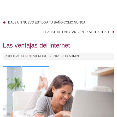
I
r
a
DALE UN NUEVO ESTILO A TU BAÑO COMO NUNCA
l
N
c
EL AUGE DE ONLYFANS EN LA ACTUALIDAD
a
o
n
Las ventajas del internet
v
t
e
e
PUBLICADA EN
NOVIEMBRE 17, 2020
POR
ADMIN
n
g
i
a
d
o
c
i
ó
n