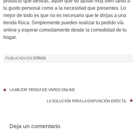
producto que deseas, aquel que se ajuste muy bien tanto a
tu gusto personal como a la necesidad que presentes. Lo
mejor de todo es que no es necesario que te dirijas a una
tienda física. Simplemente puedes realizar tu pedido vía
online y esperar comodamente desde la comodidad de tu
hogar.
PUBLICADA EN
OTROS
LA MEJOR TIENDA DE VAPEO ONLINE
N
LA SOLUCIÓN PARA LA DISFUNCIÓN ERÉCTIL
a
v
Deja un comentario
e