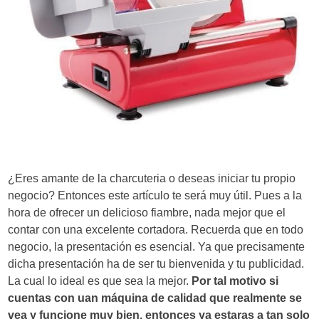
d
e
e
n
t
r
a
¿Eres amante de la charcuteria o deseas iniciar tu propio
d
negocio? Entonces este artículo te será muy útil. Pues a la
hora de ofrecer un delicioso fiambre, nada mejor que el
a
contar con una excelente cortadora. Recuerda que en todo
s
negocio, la presentación es esencial. Ya que precisamente
dicha presentación ha de ser tu bienvenida y tu publicidad.
La cual lo ideal es que sea la mejor.
Por tal motivo si
cuentas con uan máquina de calidad que realmente se
vea y funcione muy bien, entonces ya estaras a tan solo