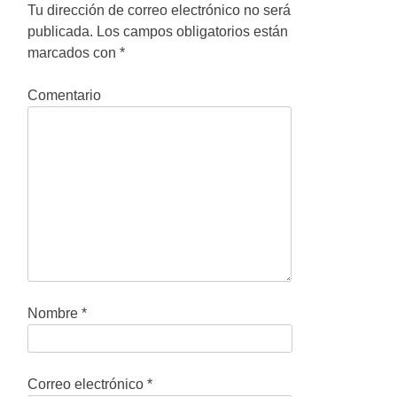
g
Tu dirección de correo electrónico no será
publicada.
Los campos obligatorios están
a
marcados con
*
c
Comentario
i
ó
n
d
e
e
n
Nombre
*
t
r
Correo electrónico
*
a