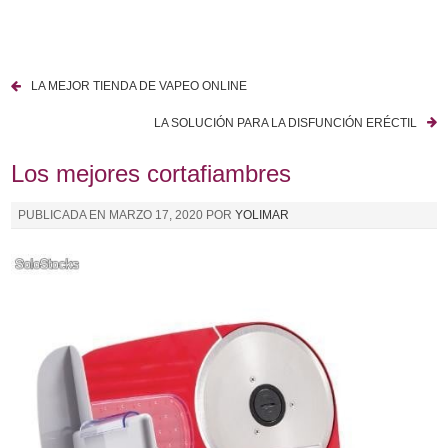
I
r
a
LA MEJOR TIENDA DE VAPEO ONLINE
l
N
c
LA SOLUCIÓN PARA LA DISFUNCIÓN ERÉCTIL
a
o
n
Los mejores cortafiambres
v
t
e
e
PUBLICADA EN
MARZO 17, 2020
POR
YOLIMAR
n
g
i
a
d
o
c
i
ó
n