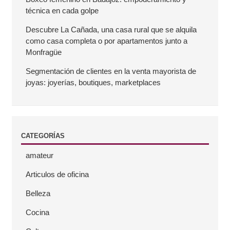
técnica en cada golpe
a
Descubre La Cañada, una casa rural que se alquila
como casa completa o por apartamentos junto a
l
Monfragüe
a
Segmentación de clientes en la venta mayorista de
joyas: joyerías, boutiques, marketplaces
t
e
CATEGORÍAS
r
amateur
a
Articulos de oficina
l
Belleza
Cocina