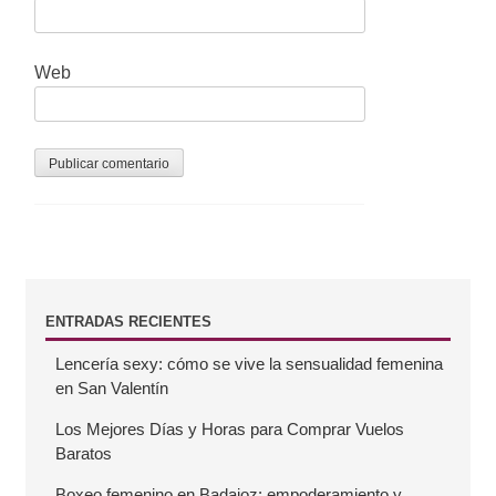
d
a
Web
s
B
ENTRADAS RECIENTES
Lencería sexy: cómo se vive la sensualidad femenina
a
en San Valentín
r
Los Mejores Días y Horas para Comprar Vuelos
Baratos
r
Boxeo femenino en Badajoz: empoderamiento y