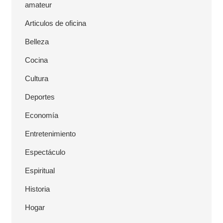
amateur
a
Articulos de oficina
l
Belleza
Cocina
Cultura
Deportes
Economía
Entretenimiento
Espectáculo
Espiritual
Historia
Hogar