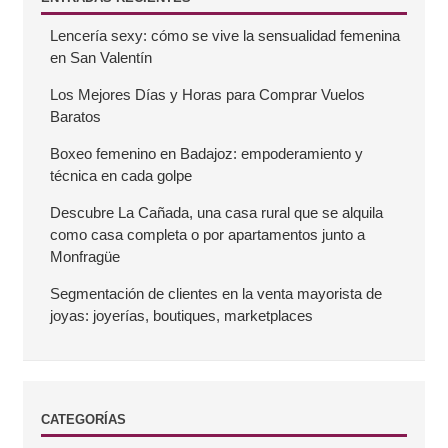
B
Lencería sexy: cómo se vive la sensualidad femenina
a
en San Valentín
r
Los Mejores Días y Horas para Comprar Vuelos
Baratos
r
Boxeo femenino en Badajoz: empoderamiento y
técnica en cada golpe
a
Descubre La Cañada, una casa rural que se alquila
como casa completa o por apartamentos junto a
l
Monfragüe
a
Segmentación de clientes en la venta mayorista de
joyas: joyerías, boutiques, marketplaces
t
e
CATEGORÍAS
r