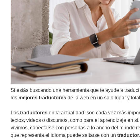
n
d
e
e
n
t
r
a
Si estás buscando una herramienta que te ayude a traduci
d
los
mejores traductores
de la web en un solo lugar y tota
a
Los
traductores
en la actualidad, son cada vez más import
s
textos, videos o discursos, como para el aprendizaje en sí
vivimos, conectarse con personas a lo ancho del mundo res
que representa el idioma puede saltarse con un
traductor