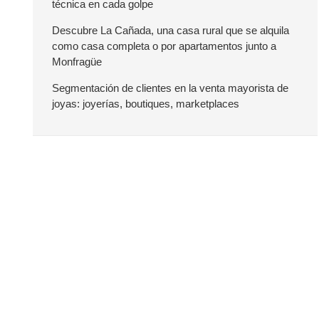
técnica en cada golpe
a
Descubre La Cañada, una casa rural que se alquila
como casa completa o por apartamentos junto a
l
Monfragüe
a
Segmentación de clientes en la venta mayorista de
joyas: joyerías, boutiques, marketplaces
t
e
r
a
l