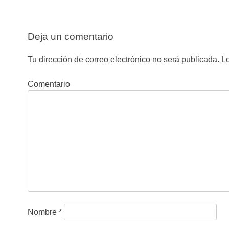
N
a
Deja un comentario
v
e
Tu dirección de correo electrónico no será publicada.
Lo
g
Comentario
a
c
i
ó
n
d
e
Nombre
*
e