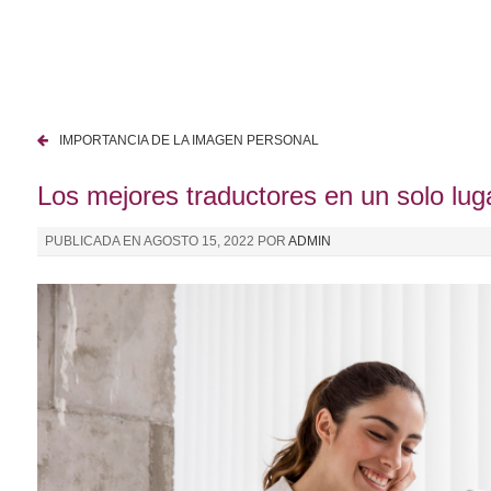
I
r
a
l
c
IMPORTANCIA DE LA IMAGEN PERSONAL
o
N
n
Los mejores traductores en un solo lug
a
t
e
v
PUBLICADA EN
AGOSTO 15, 2022
POR
ADMIN
n
e
i
d
g
o
a
c
i
ó