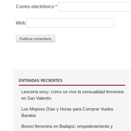
Correo electrónico
*
n
t
Web
r
a
d
a
s
B
ENTRADAS RECIENTES
Lencería sexy: cómo se vive la sensualidad femenina
a
en San Valentín
r
Los Mejores Días y Horas para Comprar Vuelos
Baratos
r
Boxeo femenino en Badajoz: empoderamiento y