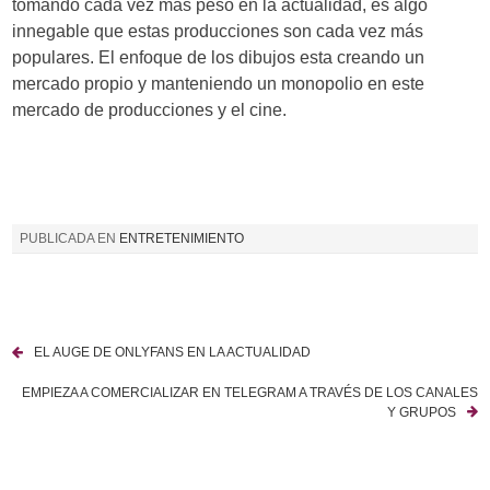
tomando cada vez más peso en la actualidad, es algo
innegable que estas producciones son cada vez más
populares. El enfoque de los dibujos esta creando un
mercado propio y manteniendo un monopolio en este
mercado de producciones y el cine.
PUBLICADA EN
ENTRETENIMIENTO
EL AUGE DE ONLYFANS EN LA ACTUALIDAD
N
EMPIEZA A COMERCIALIZAR EN TELEGRAM A TRAVÉS DE LOS CANALES
a
Y GRUPOS
v