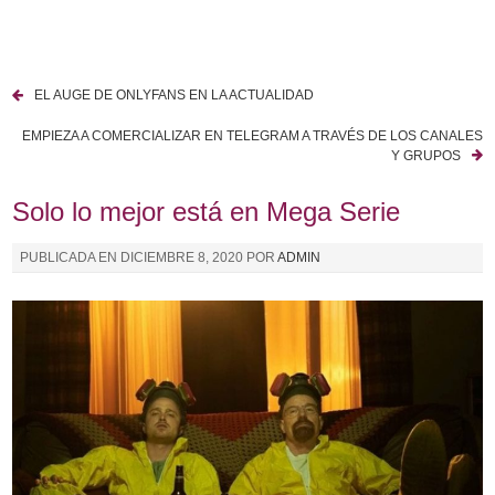
I
r
a
EL AUGE DE ONLYFANS EN LA ACTUALIDAD
l
N
c
EMPIEZA A COMERCIALIZAR EN TELEGRAM A TRAVÉS DE LOS CANALES
a
o
Y GRUPOS
n
v
Solo lo mejor está en Mega Serie
t
e
e
PUBLICADA EN
DICIEMBRE 8, 2020
POR
ADMIN
n
g
i
a
d
o
c
i
ó
n