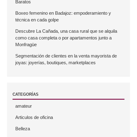
Baratos
r
Boxeo femenino en Badajoz: empoderamiento y
técnica en cada golpe
a
Descubre La Cañada, una casa rural que se alquila
como casa completa o por apartamentos junto a
l
Monfragüe
a
Segmentación de clientes en la venta mayorista de
joyas: joyerías, boutiques, marketplaces
t
e
CATEGORÍAS
r
amateur
a
Articulos de oficina
l
Belleza