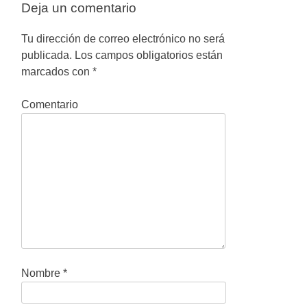
e
Deja un comentario
g
Tu dirección de correo electrónico no será
a
publicada.
Los campos obligatorios están
marcados con
*
c
i
Comentario
ó
n
d
e
e
n
t
Nombre
*
r