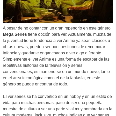
d
e
e
A pesar de no contar con un gran repertorio en este género
n
Mega Series
tiene opción para ver. Actualmente, mucha de
la juventud tiene tendencia a ver Anime ya sean clásicos u
t
obras nuevas, pueden ser por cuestiones de rememorar
r
infancia y quedarse enganchados o ver algo diferente.
Simplemente el ver Anime es una forma de escapar de las
a
repetitivas historias de la televisión y series
d
convencionales
,
es mantenerse en un mundo nuevo, tanto
en el área tecnológica como el de la fantasía, en este
a
género se puede encontrar de todo.
s
El ver series se ha convertido en un hobby y en un estilo de
vida para muchas personas, paso de ser una pequeña
muestra de cultura a ser una parte vital muy nombrada en la
cultura moderna. Inclusive, muchos indican que ver series