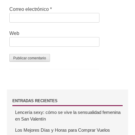
a
Correo electrónico
*
d
a
Web
s
B
ENTRADAS RECIENTES
Lencería sexy: cómo se vive la sensualidad femenina
a
en San Valentín
r
Los Mejores Días y Horas para Comprar Vuelos