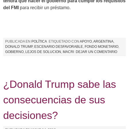
tendrá que hacer el gobierno para cumplir los requisitos
del FMI
para recibir un préstamo.
PUBLICADA EN
POLÍTICA
ETIQUETADO CON
APOYO
,
ARGENTINA
,
DONALD TRUMP
,
ESCENARIO DESFAVORABLE
,
FONDO MONETARIO
,
GOBIERNO
,
LEJOS DE SOLUCION
,
MACRI
DEJAR UN COMENTARIO
¿Donald Trump sabe las
consecuencias de sus
decisiones?