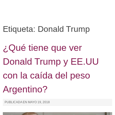
I
r
a
l
Etiqueta: Donald Trump
c
o
n
¿Qué tiene que ver
t
e
Donald Trump y EE.UU
n
i
con la caída del peso
d
o
Argentino?
PUBLICADA EN
MAYO 19, 2018