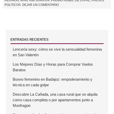
REUNIÓN
,
IRÁN
,
KIM JONG-UN
,
PREMIO NOBEL DE LA PAZ
,
PRESOS
POLITICOS
DEJAR UN COMENTARIO
B
ENTRADAS RECIENTES
Lencería sexy: cómo se vive la sensualidad femenina
a
en San Valentín
r
Los Mejores Días y Horas para Comprar Vuelos
Baratos
r
Boxeo femenino en Badajoz: empoderamiento y
técnica en cada golpe
a
Descubre La Cañada, una casa rural que se alquila
como casa completa o por apartamentos junto a
l
Monfragüe