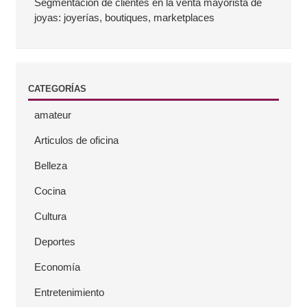
a
Segmentación de clientes en la venta mayorista de
joyas: joyerías, boutiques, marketplaces
t
e
CATEGORÍAS
r
amateur
a
Articulos de oficina
l
Belleza
Cocina
Cultura
Deportes
Economía
Entretenimiento