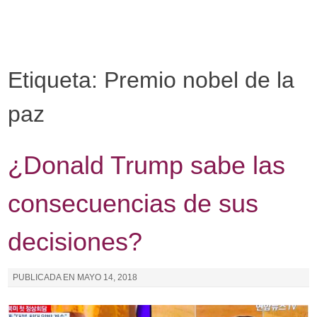
I
r
a
l
Etiqueta: Premio nobel de la
c
o
paz
n
t
e
¿Donald Trump sabe las
n
i
consecuencias de sus
d
o
decisiones?
PUBLICADA EN
MAYO 14, 2018