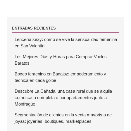
B
ENTRADAS RECIENTES
Lencería sexy: cómo se vive la sensualidad femenina
a
en San Valentín
r
Los Mejores Días y Horas para Comprar Vuelos
Baratos
r
Boxeo femenino en Badajoz: empoderamiento y
técnica en cada golpe
a
Descubre La Cañada, una casa rural que se alquila
como casa completa o por apartamentos junto a
l
Monfragüe
a
Segmentación de clientes en la venta mayorista de
joyas: joyerías, boutiques, marketplaces
t