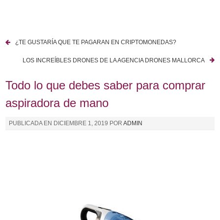
I
r
a
¿TE GUSTARÍA QUE TE PAGARAN EN CRIPTOMONEDAS?
l
N
c
LOS INCREÍBLES DRONES DE LA AGENCIA DRONES MALLORCA
a
o
n
Todo lo que debes saber para comprar
v
t
aspiradora de mano
e
e
n
g
PUBLICADA EN
DICIEMBRE 1, 2019
POR
ADMIN
i
a
d
o
c
i
ó
n