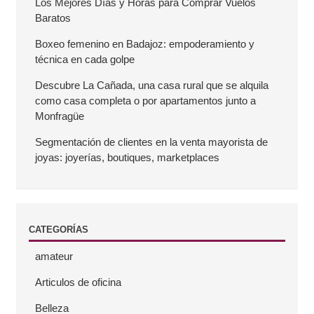
r
Los Mejores Días y Horas para Comprar Vuelos
Baratos
r
Boxeo femenino en Badajoz: empoderamiento y
técnica en cada golpe
a
Descubre La Cañada, una casa rural que se alquila
como casa completa o por apartamentos junto a
l
Monfragüe
a
Segmentación de clientes en la venta mayorista de
joyas: joyerías, boutiques, marketplaces
t
e
CATEGORÍAS
r
amateur
a
Articulos de oficina
l
Belleza