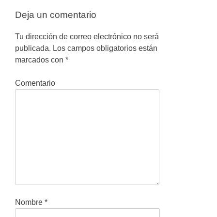
v
Deja un comentario
e
g
Tu dirección de correo electrónico no será
publicada.
Los campos obligatorios están
a
marcados con
*
c
Comentario
i
ó
n
d
e
e
n
Nombre
*
t