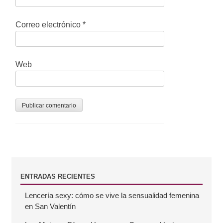
r
Correo electrónico
*
a
d
a
Web
s
B
ENTRADAS RECIENTES
Lencería sexy: cómo se vive la sensualidad femenina
a
en San Valentín