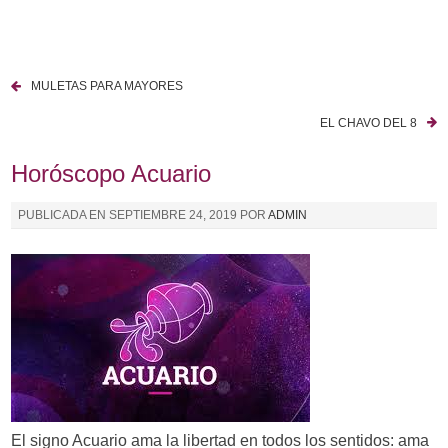
I
r
a
MULETAS PARA MAYORES
l
N
c
EL CHAVO DEL 8
a
o
n
Horóscopo Acuario
v
t
e
e
PUBLICADA EN
SEPTIEMBRE 24, 2019
POR
ADMIN
n
g
i
a
d
o
c
i
ó
n
El signo Acuario ama la libertad en todos los sentidos: ama