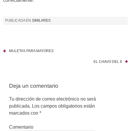
correctamente.
PUBLICADA EN
SIMILARES
MULETAS PARA MAYORES
N
EL CHAVO DEL 8
a
v
Deja un comentario
e
g
Tu dirección de correo electrónico no será
publicada.
Los campos obligatorios están
a
marcados con
*
c
Comentario
i