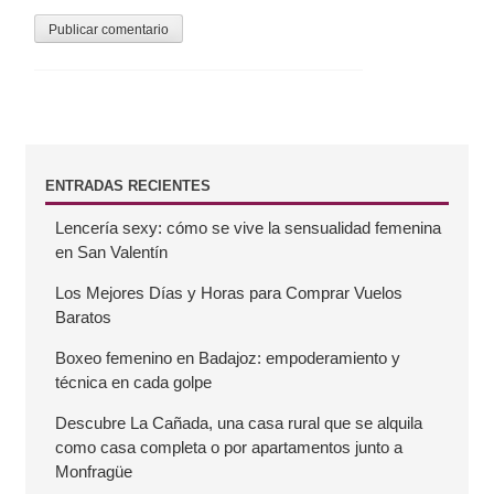
B
ENTRADAS RECIENTES
Lencería sexy: cómo se vive la sensualidad femenina
a
en San Valentín
r
Los Mejores Días y Horas para Comprar Vuelos
Baratos
r
Boxeo femenino en Badajoz: empoderamiento y
técnica en cada golpe
a
Descubre La Cañada, una casa rural que se alquila
como casa completa o por apartamentos junto a
l
Monfragüe