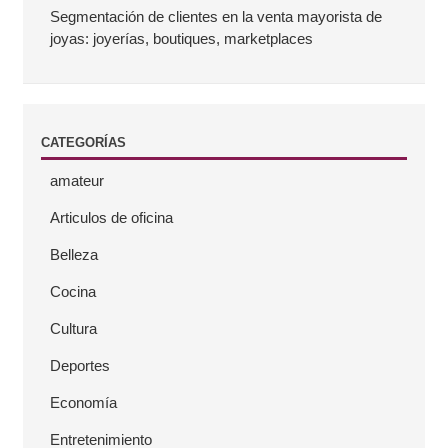
a
Segmentación de clientes en la venta mayorista de
joyas: joyerías, boutiques, marketplaces
t
e
CATEGORÍAS
r
amateur
a
Articulos de oficina
l
Belleza
Cocina
Cultura
Deportes
Economía
Entretenimiento