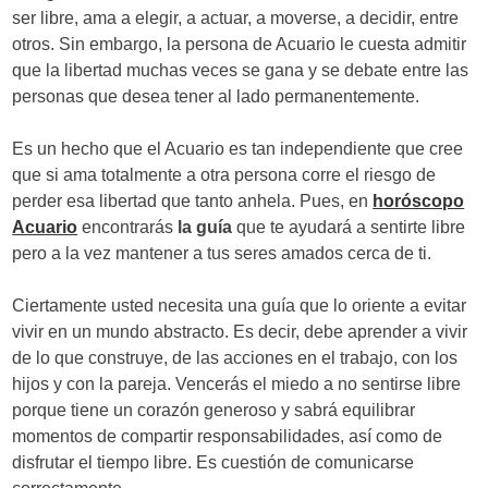
d
ser libre, ama a elegir, a actuar, a moverse, a decidir, entre
otros. Sin embargo, la persona de Acuario le cuesta admitir
e
que la libertad muchas veces se gana y se debate entre las
e
personas que desea tener al lado permanentemente.
n
Es un hecho que el Acuario es tan independiente que cree
t
que si ama totalmente a otra persona corre el riesgo de
perder esa libertad que tanto anhela. Pues, en
horóscopo
r
Acuario
encontrarás
la guía
que te ayudará a sentirte libre
a
pero a la vez mantener a tus seres amados cerca de ti.
d
Ciertamente usted necesita una guía que lo oriente a evitar
a
vivir en un mundo abstracto. Es decir, debe aprender a vivir
de lo que construye, de las acciones en el trabajo, con los
s
hijos y con la pareja. Vencerás el miedo a no sentirse libre
porque tiene un corazón generoso y sabrá equilibrar
momentos de compartir responsabilidades, así como de
disfrutar el tiempo libre. Es cuestión de comunicarse