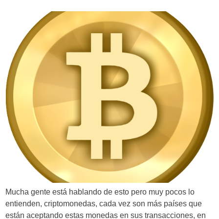
i
ó
n
d
e
e
n
t
r
a
d
a
Mucha gente está hablando de esto pero muy pocos lo
entienden, criptomonedas, cada vez son más países que
s
están aceptando estas monedas en sus transacciones, en