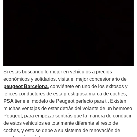
Si estas buscando lo mejor en vehículos a precios
económicos y solidarios, visita el mejor concesionario de
peugeot Barcelona
,
conviértete en uno de los exitosos y
felices conductores de esta prestigiosa marca de coches,
PSA
tiene el modelo de Peugeot perfecto para ti. Existen
muchas ventajas de estar detrás del volante de un hermoso
Peugeot, para empezar sentirás que la manera de conducir
de estos vehículos es totalmente diferente al resto de
coches, y esto se debe a su sistema de renovación de