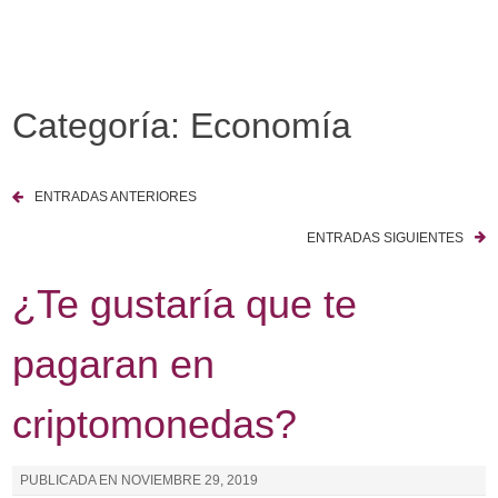
I
r
a
l
Categoría: Economía
c
o
n
ENTRADAS ANTERIORES
t
N
e
ENTRADAS SIGUIENTES
a
n
¿Te gustaría que te
i
v
d
e
o
pagaran en
g
criptomonedas?
a
c
PUBLICADA EN
NOVIEMBRE 29, 2019